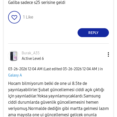
Galiba sadece s25 serisine geldi
1
Like
REPLY
Burak_A35
Active Level 6
‎03-26-2026
12:04 AM
(Last edited
‎03-26-2026
12:04 AM
) in
Galaxy A
Hocam bilmiyorum belki de one ui 8.5te de
yayınlayabilirler.Şubat güncellemesi ciddi açık çıktığı
için yayınladılar.Yoksa yayınlamıycaklardı.Samsung
ciddi durumlarda güvenlik güncellemesini hemen
veriyomuş.Normalde dediğin gibi martta gelmesi lazım
ama mayısta one ui güncellemesi gelicek onunla