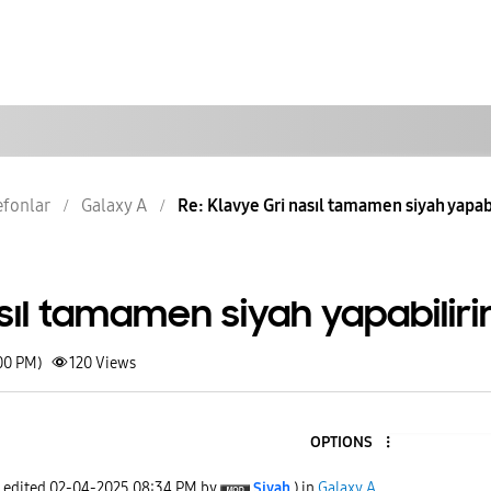
lefonlar
Galaxy A
Re: Klavye Gri nasıl tamamen siyah yapab
sıl tamamen siyah yapabilir
00 PM)
120
Views
OPTIONS
t edited
‎02-04-2025
08:34 PM
by
Siyah
) in
Galaxy A