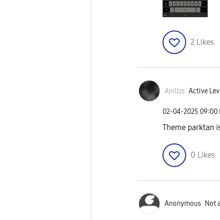
2
Likes
Anillzs
Active Lev
‎02-04-2025
09:00
Theme parktan is
0
Likes
Anonymous
Not 