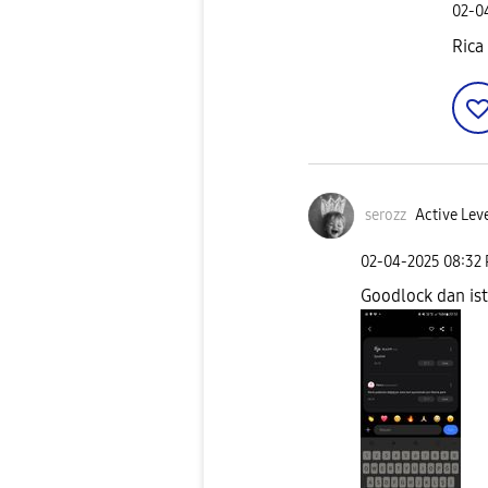
‎02-
Rica
serozz
Active Leve
‎02-04-2025
08:32
Goodlock dan ist