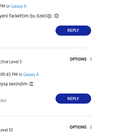
 PM
in
Galaxy A
yeni farkettim bu özelliği.
😊
REPLY
OPTIONS
ctive Level 5
09:45 PM
in
Galaxy A
dıysa sevindim
👏
REPLY
ike
OPTIONS
Level 10