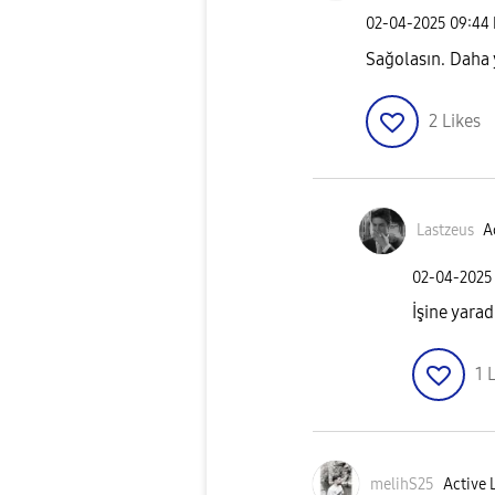
‎02-04-2025
09:44
Sağolasın. Daha 
2
Likes
Lastzeus
A
‎02-04-2025
İşine yara
1
L
melihS25
Active 