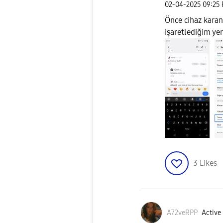
‎02-04-2025
09:25
Önce cihaz karan
işaretlediğim yer
3
Likes
A72veRPP
Active 