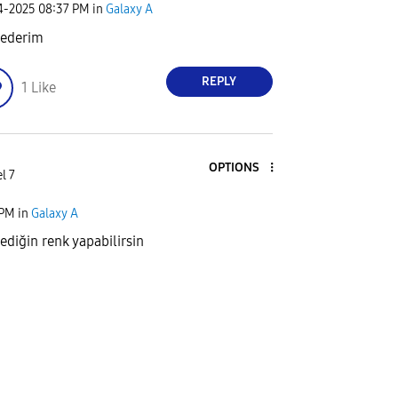
04-2025
08:37 PM
in
Galaxy A
 ederim
REPLY
1
Like
OPTIONS
l 7
 PM
in
Galaxy A
ediğin renk yapabilirsin