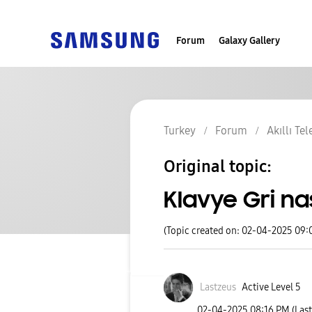
Forum
Galaxy Gallery
Turkey
Forum
Akıllı Te
Original topic:
Klavye Gri na
(Topic created on: 02-04-2025 09:
Lastzeus
Active Level 5
‎02-04-2025
08:16 PM
(Las