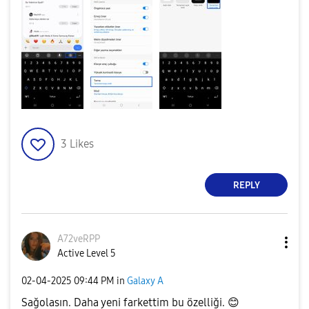
3
Likes
REPLY
A72veRPP
Active Level 5
‎02-04-2025
09:44 PM
in
Galaxy A
Sağolasın. Daha yeni farkettim bu özelliği.
😊