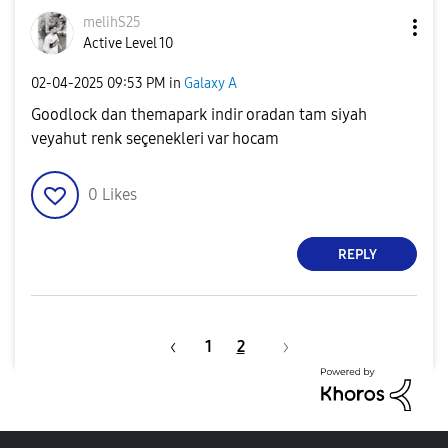
melihS25
Active Level 10
‎02-04-2025
09:53 PM
in
Galaxy A
Goodlock dan themapark indir oradan tam siyah
veyahut renk seçenekleri var hocam
0
Likes
REPLY
1
2