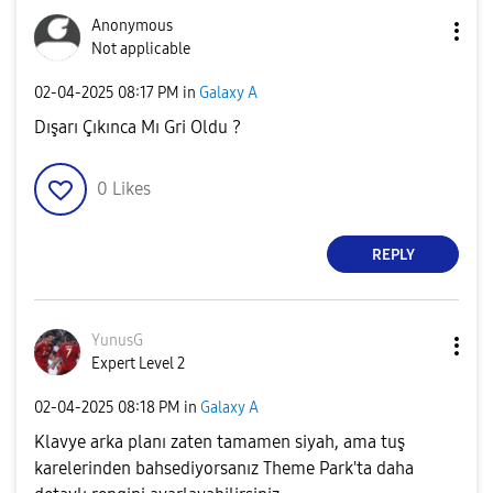
Anonymous
Not applicable
‎02-04-2025
08:17 PM
in
Galaxy A
Dışarı Çıkınca Mı Gri Oldu ?
0
Likes
REPLY
YunusG
Expert Level 2
‎02-04-2025
08:18 PM
in
Galaxy A
Klavye arka planı zaten tamamen siyah, ama tuş
karelerinden bahsediyorsanız Theme Park'ta daha