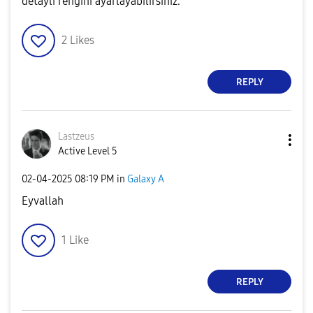
detaylı rengini ayarlayabilirsiniz.
2
Likes
REPLY
Lastzeus
Active Level 5
‎02-04-2025
08:19 PM
in
Galaxy A
Eyvallah
1
Like
REPLY