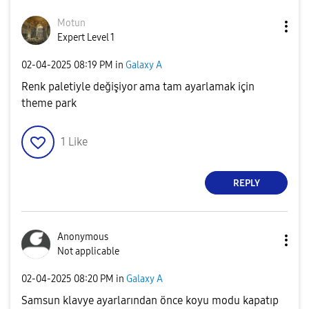
Motun
Expert Level 1
‎02-04-2025
08:19 PM
in
Galaxy A
Renk paletiyle değişiyor ama tam ayarlamak için
theme park
1
Like
REPLY
Anonymous
Not applicable
‎02-04-2025
08:20 PM
in
Galaxy A
Samsun klavye ayarlarından önce koyu modu kapatıp