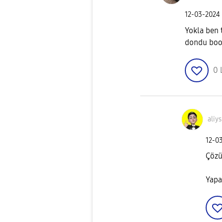
‎12-03-2024
Yokla ben 
dondu boot
0
aliy
‎12-0
Çöz
Yapa