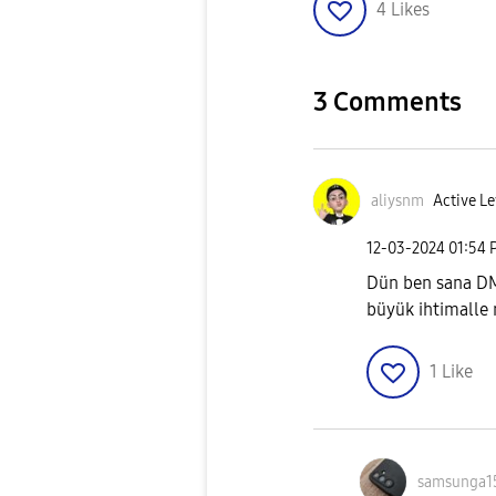
4
Likes
3 Comments
aliysnm
Active Le
‎12-03-2024
01:54 
Dün ben sana DM
büyük ihtimalle r
1
Like
samsunga1