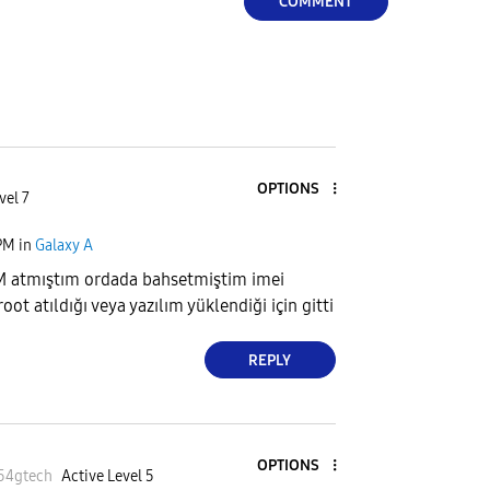
COMMENT
OPTIONS
vel 7
PM
in
Galaxy A
 atmıştım ordada bahsetmiştim imei
oot atıldığı veya yazılım yüklendiği için gitti
REPLY
OPTIONS
54gtec
h
Active Level 5