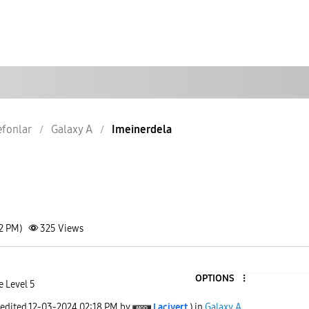
lefonlar
Galaxy A
Imeinerdela
52 PM)
325
Views
OPTIONS
e Level 5
 edited
‎12-03-2024
02:18 PM
by
Lacivert
) in
Galaxy A