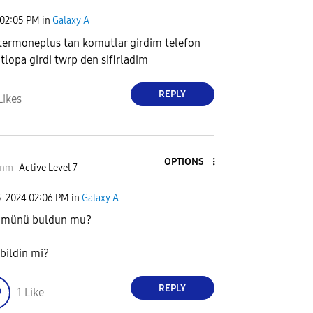
02:05 PM
in
Galaxy A
termoneplus tan komutlar girdim telefon
lopa girdi twrp den sifirladim
REPLY
Likes
OPTIONS
snm
Active Level 7
3-2024
02:06 PM
in
Galaxy A
ümünü buldun mu?
bildin mi?
REPLY
1
Like