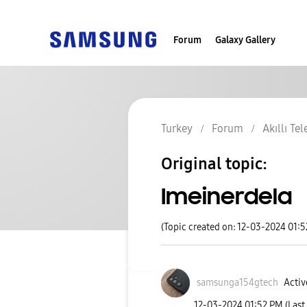
Forum
Galaxy Gallery
Turkey
Forum
Akıllı Te
Original topic:
Imeinerdela
(Topic created on: 12-03-2024 01:
samsunga154gtec
h
Activ
‎12-03-2024
01:52 PM
(Last