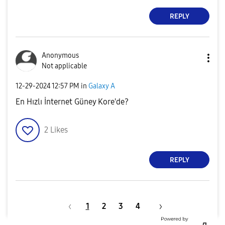
REPLY
Anonymous
Not applicable
‎12-29-2024
12:57 PM
in
Galaxy A
En Hızlı İnternet Güney Kore'de?
2
Likes
REPLY
1
2
3
4