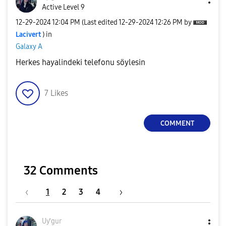
Active Level 9
‎12-29-2024
12:04 PM
(Last edited
‎12-29-2024
12:26 PM
by
Lacivert
) in
Galaxy A
Herkes hayalindeki telefonu söylesin
7
Likes
COMMENT
32 Comments
1
2
3
4
Uƴgur