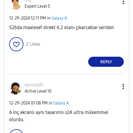
ᴅnz
Expert Level 5
‎12-29-2024
12:11 PM
in
Galaxy A
S26da maalesef direkt 6.2 olanı çıkarcaklar seriden
2
Likes
REPLY
byrmclk81
Active Level 10
‎12-29-2024
01:08 PM
in
Galaxy A
6 inç ekranlı aynı tasarımlı s24 ultra mükemmel
olurdu.