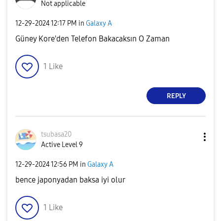
Not applicable
‎12-29-2024
12:17 PM
in
Galaxy A
Güney Kore'den Telefon Bakacaksın O Zaman
1
Like
REPLY
tsubasa20
Active Level 9
‎12-29-2024
12:56 PM
in
Galaxy A
bence japonyadan baksa iyi olur
1
Like