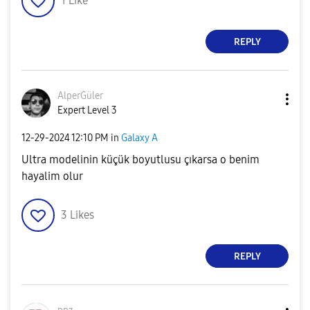
1
Like
REPLY
AlperGüler
Expert Level 3
‎12-29-2024
12:10 PM
in
Galaxy A
Ultra modelinin küçük boyutlusu çıkarsa o benim
hayalim olur
3
Likes
REPLY