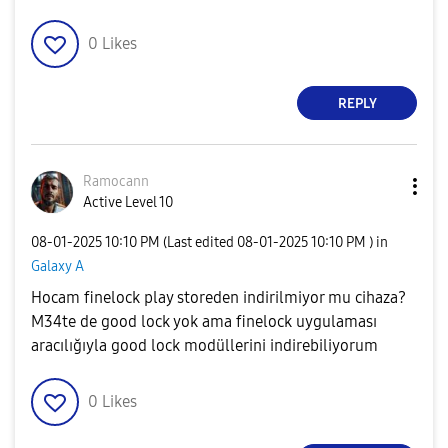
0
Likes
REPLY
Ramocann
Active Level 10
‎08-01-2025
10:10 PM
(Last edited
‎08-01-2025
10:10 PM
) in
Galaxy A
Hocam finelock play storeden indirilmiyor mu cihaza?
M34te de good lock yok ama finelock uygulaması
aracılığıyla good lock modüllerini indirebiliyorum
0
Likes