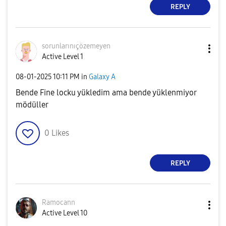
REPLY
sorunlarınıçöze
meyen
Active Level 1
‎08-01-2025
10:11 PM
in
Galaxy A
Bende Fine locku yükledim ama bende yüklenmiyor
mödüller
0
Likes
REPLY
Ramocann
Active Level 10