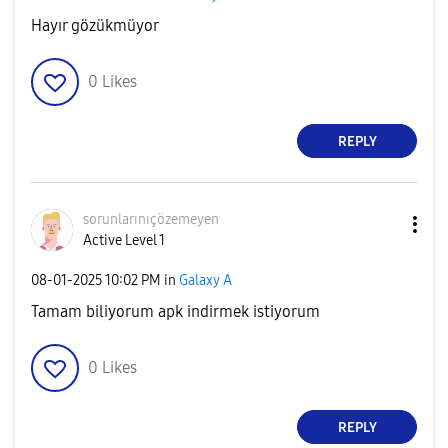
Hayır gözükmüyor
0
Likes
REPLY
sorunlarınıçöze
meyen
Active Level 1
‎08-01-2025
10:02 PM
in
Galaxy A
Tamam biliyorum apk indirmek istiyorum
0
Likes
REPLY