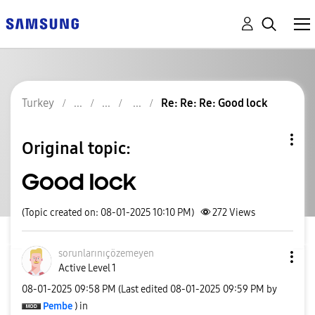
Turkey
Re: Re: Re: Good lock
Original topic:
Good lock
(Topic created on: 08-01-2025 10:10 PM)
272
Views
sorunlarınıçöze
meyen
Active Level 1
‎08-01-2025
09:58 PM
(Last edited
‎08-01-2025
09:59 PM
by
Pembe
) in