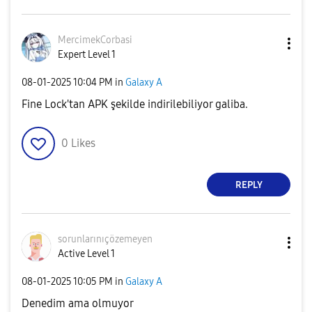
MercimekCorbasi
Expert Level 1
‎08-01-2025
10:04 PM
in
Galaxy A
Fine Lock'tan APK şekilde indirilebiliyor galiba.
0
Likes
REPLY
sorunlarınıçöze
meyen
Active Level 1
‎08-01-2025
10:05 PM
in
Galaxy A
Denedim ama olmuyor