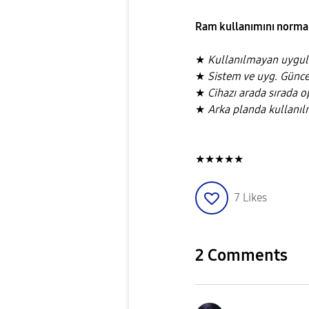
Ram kullanımını normal 
★
Kullanılmayan uygu
★
Sistem ve uyg. Günce
★
Cihazı arada sırada 
★
Arka planda kullanı
★★★★★
7
Likes
2 Comments