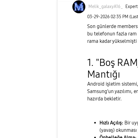
Melik_galaxyA16
_
Expert
‎03-29-2026
02:35 PM
(Las
Son günlerde memberst
bu telefonun fazla ram
rama kadar yükselmişti 
​1. "Boş RAM
Mantığı
​Android işletim sistemi
Samsung’un yazılımı, e
hazırda bekletir.
Hızlı Açılış:
Bir uy
(yavaş) okunması y
Önbelleğe Alma: