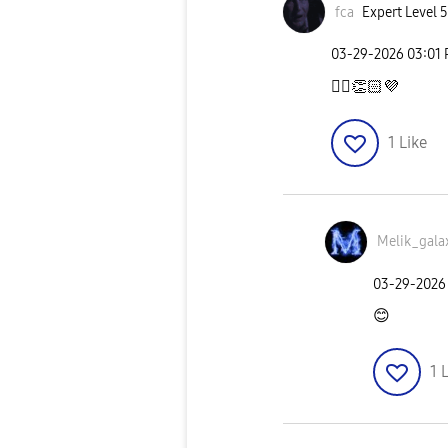
fca
Expert Level 5
‎03-29-2026
03:01
👍🏻
👏🏻
💜
1
Like
Melik_gala
‎03-29-2026
😊
1
L