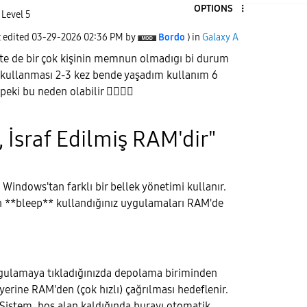
OPTIONS
 Level 5
t edited
‎03-29-2026
02:36 PM
by
Bordo
) in
Galaxy A
e de bir çok kişinin memnun olmadıgı bi durum
 kullanması 2-3 kez bende yaşadım kullanım 6
peki bu neden olabilir
👇🏻
👇🏻
, İsraf Edilmiş RAM'dir"
, Windows'tan farklı bir bellek yönetimi kullanır.
n **bleep** kullandığınız uygulamaları RAM'de
gulamaya tıkladığınızda depolama biriminden
erine RAM'den (çok hızlı) çağrılması hedeflenir.
Sistem, boş alan kaldığında burayı otomatik