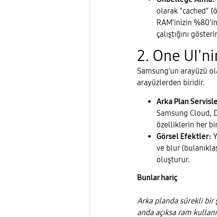
olarak "cached" (ö
RAM'inizin %80'ini
çalıştığını gösterir
2. One UI'ni
​Samsung'un arayüzü o
arayüzlerden biridir.
Arka Plan Servisle
Samsung Cloud, De
özelliklerin her b
Görsel Efektler:
Y
ve blur (bulanıkl
oluşturur.
Bunlar hariç
Arka planda sürekli bir
anda açıksa ram kullanı