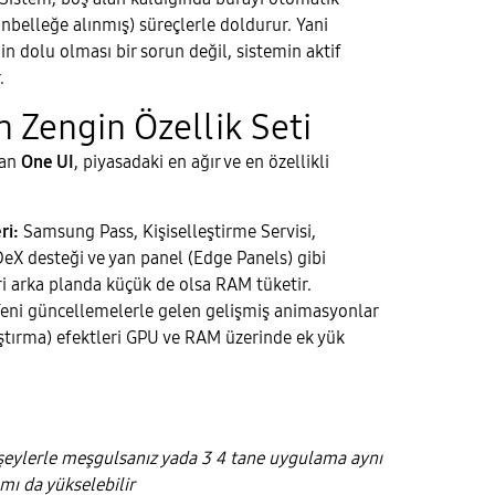
nbelleğe alınmış) süreçlerle doldurur. Yani
n dolu olması bir sorun değil, sistemin aktif
.
n Zengin Özellik Seti
lan
One UI
, piyasadaki en ağır ve en özellikli
ri:
Samsung Pass, Kişiselleştirme Servisi,
X desteği ve yan panel (Edge Panels) gibi
iri arka planda küçük de olsa RAM tüketir.
eni güncellemelerle gelen gelişmiş animasyonlar
aştırma) efektleri GPU ve RAM üzerinde ek yük
 şeylerle meşgulsanız yada 3 4 tane uygulama aynı
mı da yükselebilir