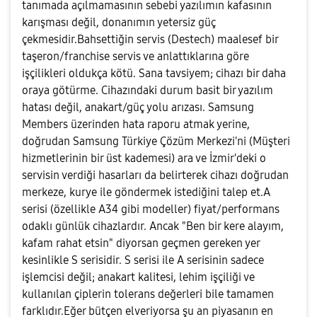
tanımada açılmamasının sebebi yazılımın kafasının
karışması değil, donanımın yetersiz güç
çekmesidir.Bahsettiğin servis (Destech) maalesef bir
taşeron/franchise servis ve anlattıklarına göre
işçilikleri oldukça kötü. Sana tavsiyem; cihazı bir daha
oraya götürme. Cihazındaki durum basit bir yazılım
hatası değil, anakart/güç yolu arızası. Samsung
Members üzerinden hata raporu atmak yerine,
doğrudan Samsung Türkiye Çözüm Merkezi'ni (Müşteri
hizmetlerinin bir üst kademesi) ara ve İzmir'deki o
servisin verdiği hasarları da belirterek cihazı doğrudan
merkeze, kurye ile göndermek istediğini talep et.A
serisi (özellikle A34 gibi modeller) fiyat/performans
odaklı günlük cihazlardır. Ancak "Ben bir kere alayım,
kafam rahat etsin" diyorsan geçmen gereken yer
kesinlikle S serisidir. S serisi ile A serisinin sadece
işlemcisi değil; anakart kalitesi, lehim işçiliği ve
kullanılan çiplerin tolerans değerleri bile tamamen
farklıdır.Eğer bütçen elveriyorsa şu an piyasanın en