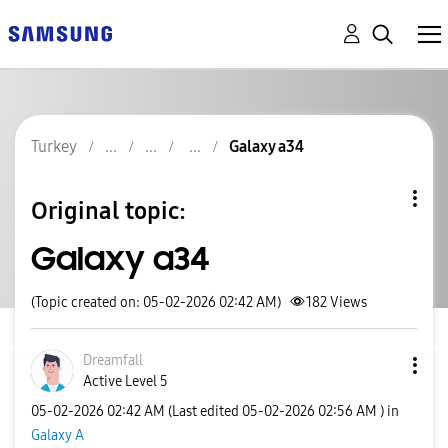
Turkey
Galaxy a34
Original topic:
Galaxy a34
(Topic created on: 05-02-2026 02:42 AM)
182
Views
Dreamfall
Active Level 5
‎05-02-2026
02:42 AM
(Last edited
‎05-02-2026
02:56 AM
) in
Galaxy A