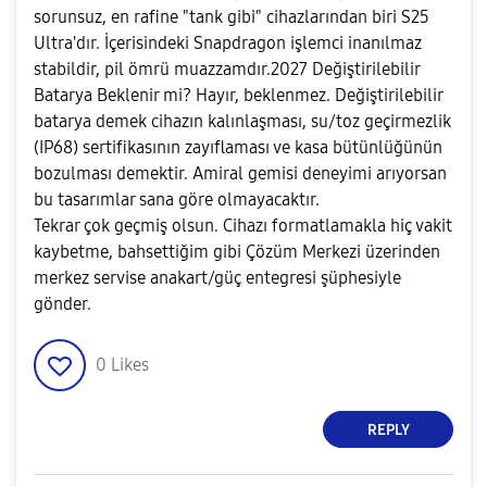
sorunsuz, en rafine "tank gibi" cihazlarından biri S25
Ultra'dır. İçerisindeki Snapdragon işlemci inanılmaz
stabildir, pil ömrü muazzamdır.2027 Değiştirilebilir
Batarya Beklenir mi? Hayır, beklenmez. Değiştirilebilir
batarya demek cihazın kalınlaşması, su/toz geçirmezlik
(IP68) sertifikasının zayıflaması ve kasa bütünlüğünün
bozulması demektir. Amiral gemisi deneyimi arıyorsan
bu tasarımlar sana göre olmayacaktır.
Tekrar çok geçmiş olsun. Cihazı formatlamakla hiç vakit
kaybetme, bahsettiğim gibi Çözüm Merkezi üzerinden
merkez servise anakart/güç entegresi şüphesiyle
gönder.
0
Likes
REPLY