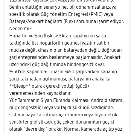
Senin anlattığın senaryo net bir donanımsal arızaya,
spesifik olarak Güç Yönetim Entegresi (PMIC) veya
Batarya/Anakart bağlantı (Flex) sorununa işaret ediyor.
Neden mi?
Hoparlör ve Şarj İlişkisi: Ekran kapalıyken şarja
taktığında üst hoparlörün gelmesi yazılımsal bir
mucize değil; cihazın o an bataryadan değil, doğrudan
şarj entegresinden beslenmeye başlamasıdır. Anakart
üzerindeki güç dağıtımında bir dengesizlik var.
%50'de Kapanma: Cihazın %50 şarjı varken kapanıp
şarja takmadan açılmaması, bataryanın anakarta
**bleep** olarak gerekli voltajı (gücü)
verememesinden kaynaklanır.
Yüz Tanımanın Siyah Ekranda Kalması: Android sistemi,
güç dengesizliği veya voltaj düşüklüğü sezdiğinde,
sistemi hayatta tutmak için kamera veya biyometrik
sensörler gibi yüksek güç çeken donanımları geçici
olarak "devre dışı" bırakır. Normal kamerada açılıp yüz