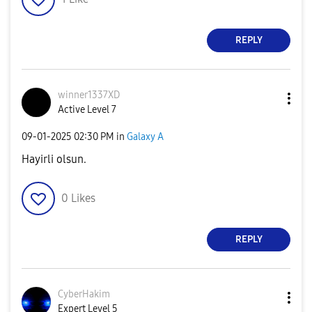
REPLY
winner1337XD
Active Level 7
‎09-01-2025
02:30 PM
in
Galaxy A
Hayirli olsun.
0
Likes
REPLY
CyberHakim
Expert Level 5