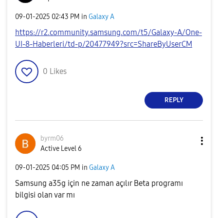
‎09-01-2025
02:43 PM
in
Galaxy A
https://r2.community.samsung.com/t5/Galaxy-A/One-
UI-8-Haberleri/td-p/20477949?src=ShareByUserCM
0
Likes
REPLY
byrm06
Active Level 6
‎09-01-2025
04:05 PM
in
Galaxy A
Samsung a35g için ne zaman açılır Beta programı
bilgisi olan var mı