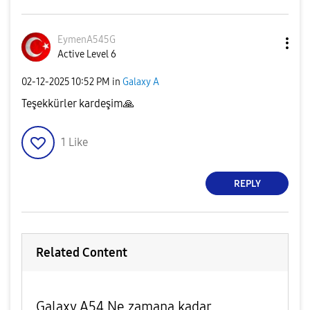
EymenA545G
Active Level 6
‎02-12-2025
10:52 PM
in
Galaxy A
Teşekkürler kardeşim
🙏
1
Like
REPLY
Related Content
Galaxy A54 Ne zamana kadar