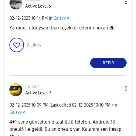
Active Level 6
‎02-12-2025
10:14 PM
in
Galaxy A
Yardımcı olduysam ben teşekkür ederim hocam
🙏
2
Likes
REPLY
faruk07
Active Level 9
‎02-12-2025
10:09 PM
(Last edited
‎02-12-2025
10:10 PM
) in
Galaxy A
4+1 sene güncelleme taahütlü telefon. Android 13
oneui5 ile geldi. Şu an oneui6 var. Kalanını sen hesap