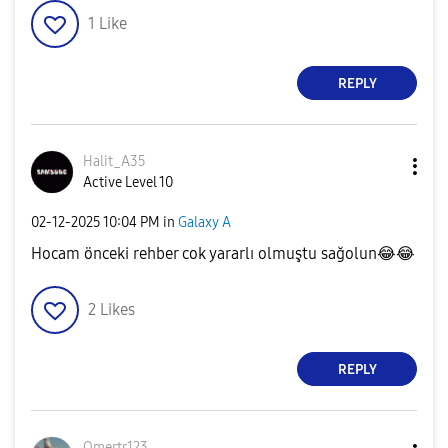
1
Like
REPLY
Halit_A35
Active Level 10
‎02-12-2025
10:04 PM
in
Galaxy A
Hocam önceki rehber cok yararlı olmuştu sağolun
😂
😂
2
Likes
REPLY
Omertr123