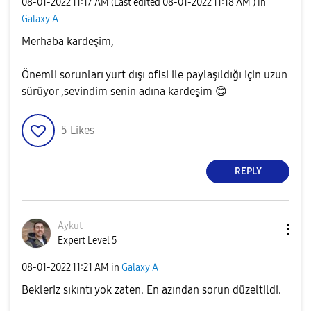
‎08-01-2022
11:17 AM
(Last edited
‎08-01-2022
11:18 AM
) in
Galaxy A
Merhaba kardeşim,
Önemli sorunları yurt dışı ofisi ile paylaşıldığı için uzun
sürüyor ,sevindim senin adına kardeşim
😊
5
Likes
REPLY
Aykut
Expert Level 5
‎08-01-2022
11:21 AM
in
Galaxy A
Bekleriz sıkıntı yok zaten. En azından sorun düzeltildi.