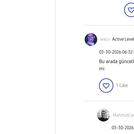
wsco
Active Level
‎03-30-2026
06:32
Bu arada güncell
mi
1
Like
MahmutCa
‎03-30-2026