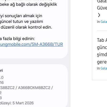
Gala
Güve
in
Gala
Tab 
günc
şimd
ger
in
Gala