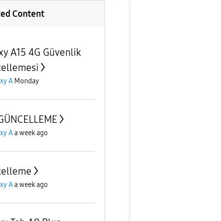
ted Content
xy A15 4G Güvenlik
ellemesi
xy A
Monday
 GÜNCELLEME
xy A
a week ago
celleme
xy A
a week ago