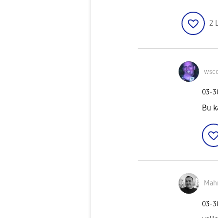
2
wsc
‎03-
Bu k
Mah
‎03-