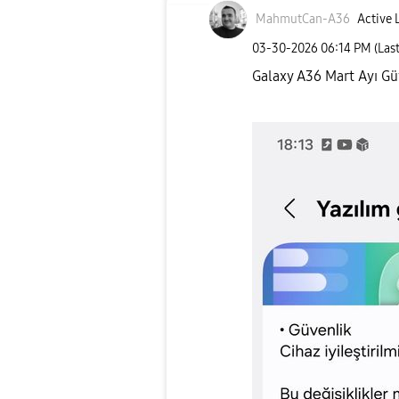
MahmutCan-A36
Active 
‎03-30-2026
06:14 PM
(Las
Galaxy A36 Mart Ayı Gü