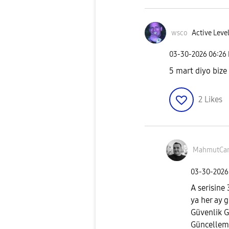
wsco
Active Level
‎03-30-2026
06:26
5 mart diyo bize
2
Likes
MahmutCa
‎03-30-2026
A serisine
ya her ay 
Güvenlik G
Güncelleme