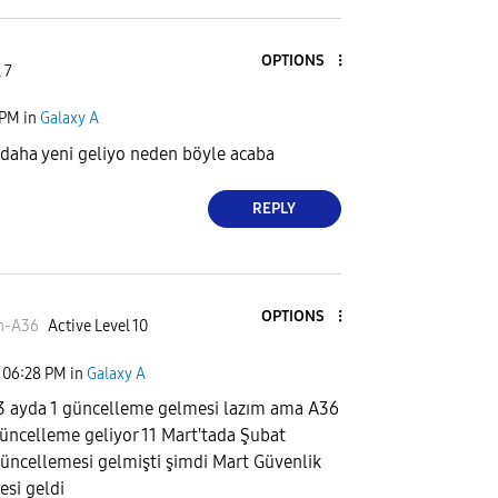
OPTIONS
 7
 PM
in
Galaxy A
 daha yeni geliyo neden böyle acaba
REPLY
OPTIONS
n-A36
Active Level 10
06:28 PM
in
Galaxy A
 3 ayda 1 güncelleme gelmesi lazım ama A36
güncelleme geliyor 11 Mart'tada Şubat
üncellemesi gelmişti şimdi Mart Güvenlik
si geldi