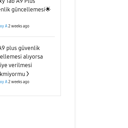
xy Tab A9 Plus
nlik güncellemesi🌟
xy A
2 weeks ago
A9 plus güvenlik
ellemesi alıyorsa
iye verilmesi
ekmiyormu
xy A
2 weeks ago