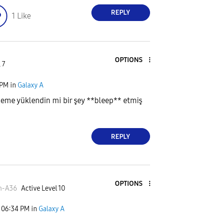
REPLY
1
Like
OPTIONS
 7
 PM
in
Galaxy A
eme yüklendin mi bir şey **bleep** etmiş
REPLY
OPTIONS
n-A36
Active Level 10
06:34 PM
in
Galaxy A