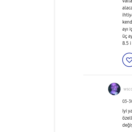
vall
alac
ihti
kend
ayı 
üç a
8.5 
wsc
‎03-
Iyi 
özell
deği