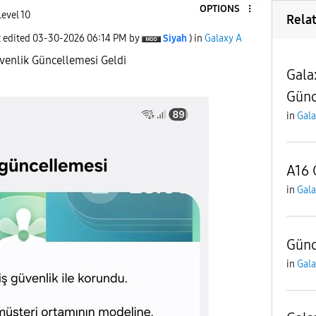
OPTIONS
Level 10
Rela
t edited
‎03-30-2026
06:14 PM
by
Siyah
) in
Galaxy A
venlik Güncellemesi Geldi
Gala
Günc
in
Gala
A16
in
Gala
Gün
in
Gala