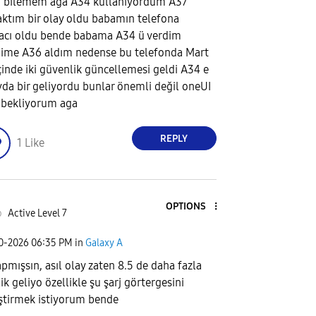
a bilemem aga A34 kullanıyordum A37
aktım bir olay oldu babamın telefona
yacı oldu bende babama A34 ü verdim
ime A36 aldım nedense bu telefonda Mart
içinde iki güvenlik güncellemesi geldi A34 e
yda bir geliyordu bunlar önemli değil oneUI
i bekliyorum aga
REPLY
1
Like
OPTIONS
o
Active Level 7
30-2026
06:35 PM
in
Galaxy A
yapmışsın, asıl olay zaten 8.5 de daha fazla
ik geliyo özellikle şu şarj görtergesini
ştirmek istiyorum bende