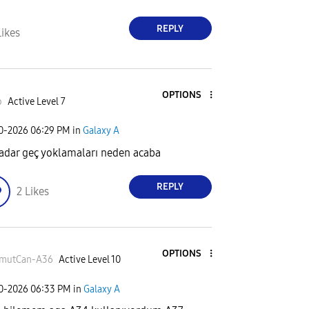
REPLY
Likes
OPTIONS
o
Active Level 7
30-2026
06:29 PM
in
Galaxy A
adar geç yoklamaları neden acaba
REPLY
2
Likes
OPTIONS
mutCan-A36
Active Level 10
30-2026
06:33 PM
in
Galaxy A