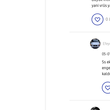
yani vrüs y
0
Efe
‎05-0
Ss e
enge
kald