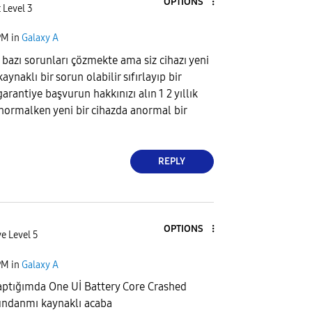
OPTIONS
 Level 3
PM
in
Galaxy A
 bazı sorunları çözmekte ama siz cihazı yeni
aynaklı bir sorun olabilir sıfırlayıp bir
rantiye başvurun hakkınızı alın 1 2 yıllık
normalken yeni bir cihazda anormal bir
REPLY
OPTIONS
e Level 5
PM
in
Galaxy A
aptığımda One Uİ Battery Core Crashed
bundanmı kaynaklı acaba