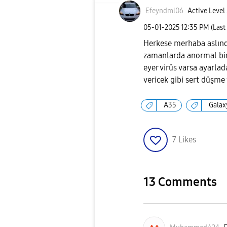
Efeyndml06
Active Level
‎05-01-2025
12:35 PM
(Last
Herkese merhaba aslınd
zamanlarda anormal bir ş
eyer virüs varsa ayarla
vericek gibi sert düşme
A35
Gala
7
Likes
13 Comments