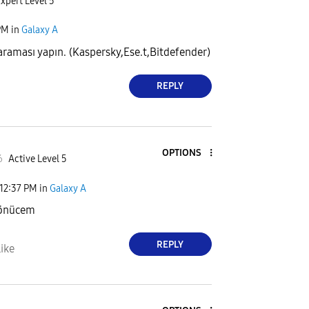
xpert Level 5
PM
in
Galaxy A
taraması yapın. (Kaspersky,Ese.t,Bitdefender)
REPLY
OPTIONS
6
Active Level 5
12:37 PM
in
Galaxy A
dönücem
REPLY
ike