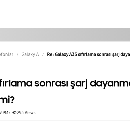
lefonlar
Galaxy A
Re: Galaxy A35 sıfırlama sonrası şarj day
ıfırlama sonrası şarj dayanm
rmi?
39 PM)
293
Views