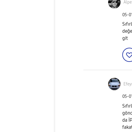
Alpe
‎05-0
Sıfı
değe
git
Efe
‎05-0
Sıfı
gönd
da İ
faka