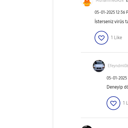
MuhammedA24
E
‎05-01-2025
12:36 
İsterseniz virüs 
1
Like
Efeyndml0
‎05-01-2025
Deneyip 
1
L