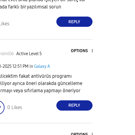
ada farklı bir yazılımsal sorun
REPLY
Likes
OPTIONS
yndml06
Active Level 5
1-2025
12:51 PM
in
Galaxy A
klicektim fakat antivürüs programı
lliyor ayrıca öneri olarakda güncelleme
ırmayı veya sıfırlama yapmayı öneriyor
REPLY
0
Likes
OPTIONS