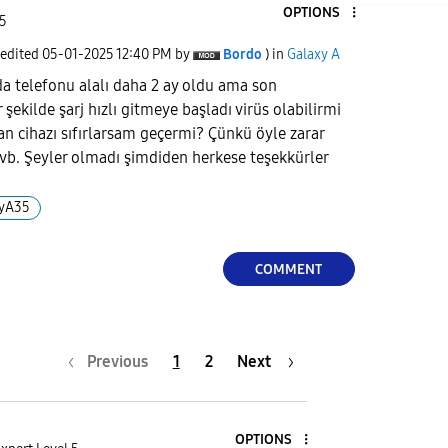
OPTIONS
 5
 edited
‎05-01-2025
12:40 PM
by
Bordo
) in
Galaxy A
a telefonu alalı daha 2 ay oldu ama son
ekilde şarj hızlı gitmeye başladı virüs olabilirmi
dan cihazı sıfırlarsam geçermi? Çünkü öyle zarar
 vb. Şeyler olmadı şimdiden herkese teşekkürler
xyA35
COMMENT
Previous
1
2
Next
OPTIONS