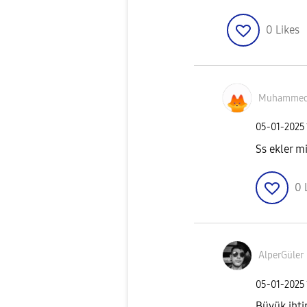
0
Likes
Muhamme
‎05-01-2025
Ss ekler mi
0
AlperGüler
‎05-01-2025
Büyük ihti