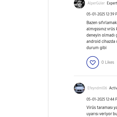
AlperGüler
Expert
‎05-01-2025
12:39 
Bazen sıfırlamak
almışssınız vrüs k
deneyin olmadı ga
android cihazda 
durum gibi
0
Likes
Efeyndml06
Activ
‎05-01-2025
12:44 
Virüs taraması y
uyarısı veriyor 