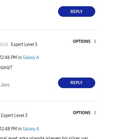
REPLY
OPTIONS
dA24
Expert Level 5
12:46 PM
in
Galaxy A
siniz?
REPLY
Likes
OPTIONS
Expert Level 3
12:48 PM
in
Galaxy A
mal evet arka planda işleyen bir süreç var