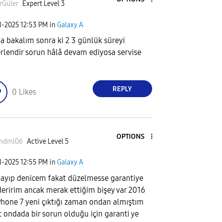
rGüler
Expert Level 3
1-2025
12:53 PM
in
Galaxy A
rla bakalım sonra ki 2 3 günlük süreyi
rlendir sorun hâlâ devam ediyosa servise
REPLY
0
Likes
OPTIONS
yndml06
Active Level 5
1-2025
12:55 PM
in
Galaxy A
rlayıp denicem fakat düzelmesse garantiye
eririm ancak merak ettiğim bişey var 2016
Phone 7 yeni çıktığı zaman ondan almıştım
t ondada bir sorun olduğu için garanti ye