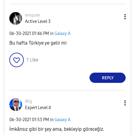
emquler
Active Level 3
‎06-30-2021
01:46 PM
in
Galaxy A
Bu hafta Türkiye ye gelir mi
1
Like
REPLY
Wig
Expert Level 4
‎06-30-2021
01:53 PM
in
Galaxy A
İmkânsız gibi bir şey ama, bekleyip göreceğiz.