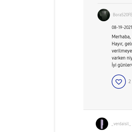
BoraS20F
‎08-19-202
Merhaba,
Hayır, ge
verilmeye
varken ni
İyi günler
2
_verdaisil_