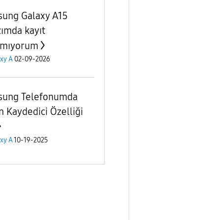
ung Galaxy A15
zımda kayıt
amıyorum
xy A
02-09-2026
ung Telefonumda
n Kaydedici Özelliği
xy A
10-19-2025