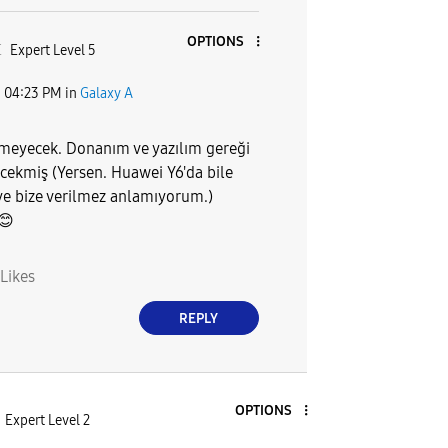
OPTIONS
E
Expert Level 5
1
04:23 PM
in
Galaxy A
lmeyecek. Donanım ve yazılım gereği
cekmiş (Yersen. Huawei Y6'da bile
ye bize verilmez anlamıyorum.)
😊
Likes
REPLY
OPTIONS
Expert Level 2