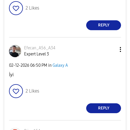
2
Likes
REPLY
Efecan_A56_A34
Expert Level 3
‎02-12-2026
06:50 PM
in
Galaxy A
İyi
2
Likes
REPLY