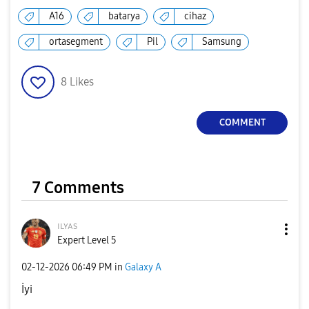
A16
batarya
cihaz
ortasegment
Pil
Samsung
8
Likes
COMMENT
7 Comments
ɪʟʏᴀs
Expert Level 5
‎02-12-2026
06:49 PM
in
Galaxy A
İyi