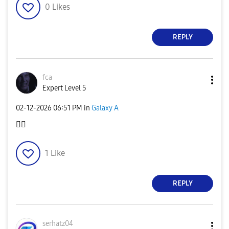
0
Likes
REPLY
fca
Expert Level 5
‎02-12-2026
06:51 PM
in
Galaxy A
👍🏻
1
Like
REPLY
serhatz04