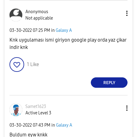
Anonymous
Not applicable
‎03-30-2022
07:25 PM
in
Galaxy A
Knk uygulaması ismi giriyon google play orda yaz çikar
indir knk
1
Like
REPLY
Samet1623
Active Level 3
‎03-30-2022
07:43 PM
in
Galaxy A
Buldum eyw knkk