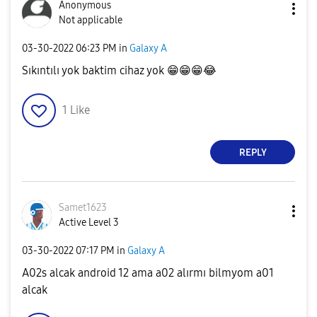
Anonymous
Not applicable
‎03-30-2022
06:23 PM
in
Galaxy A
Sıkıntılı yok baktim cihaz yok
😁
😁
😁
😂
1
Like
REPLY
Samet1623
Active Level 3
‎03-30-2022
07:17 PM
in
Galaxy A
A02s alcak android 12 ama a02 alırmı bilmyom a01
alcak