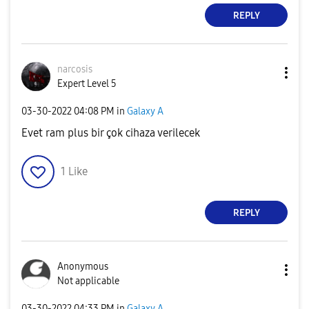
REPLY
narcosis
Expert Level 5
‎03-30-2022
04:08 PM
in
Galaxy A
Evet ram plus bir çok cihaza verilecek
1
Like
REPLY
Anonymous
Not applicable
‎03-30-2022
04:33 PM
in
Galaxy A