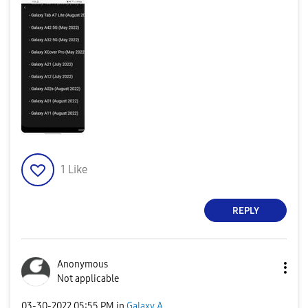
1
Like
REPLY
Anonymous
Not applicable
‎03-30-2022
05:55 PM
in
Galaxy A