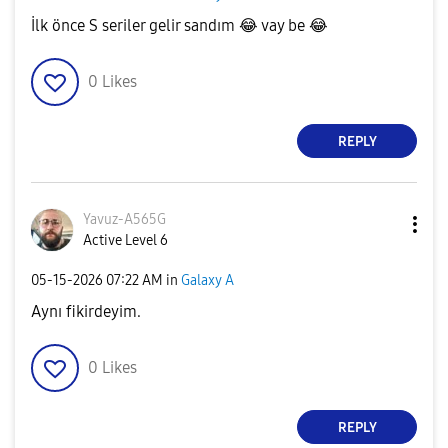
İlk önce S seriler gelir sandım
😂
vay be
😂
0
Likes
REPLY
Yavuz-A565G
Active Level 6
‎05-15-2026
07:22 AM
in
Galaxy A
Aynı fikirdeyim.
0
Likes
REPLY