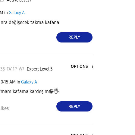
ı25
Active Level 7
AM
in
Galaxy A
onra değişecek takma kafana
REPLY
OPTIONS
35-TA1
1P-W7
Expert Level 5
10:15 AM
in
Galaxy A
kmam kafama kardeşim
😀
🖐
REPLY
Likes