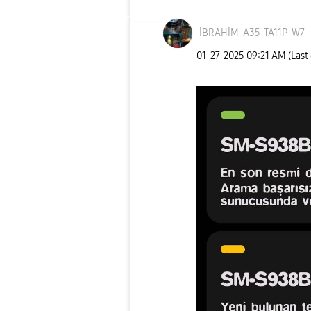
İBRAHİM-A35-TA1
1P-W7
‎01-27-2025
09:21 AM
(Last