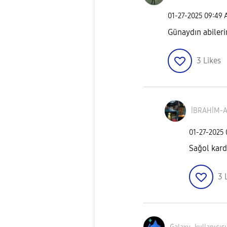
‎01-27-2025
09:49 
Günaydın abileri
3
Likes
İBRAHİM-A
‎01-27-2025
Sağol kar
3