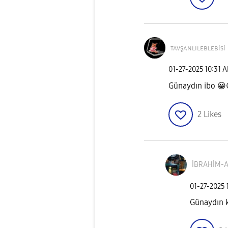
ᴛᴀᴠşᴀɴʟɪʟᴇʙʟᴇʙi
si
‎01-27-2025
10:31 
Günaydın ibo
😀
2
Likes
İBRAHİM-A
‎01-27-2025
Günaydın 