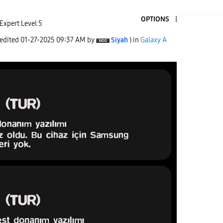
OPTIONS
Expert Level 5
 edited
‎01-27-2025
09:37 AM
by
Siyah
) in
Galaxy A