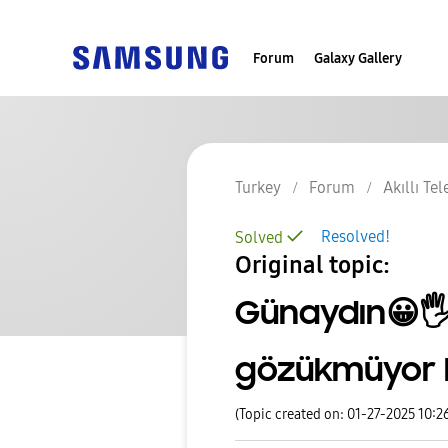
Forum
Galaxy Gallery
Turkey
Forum
Akıllı Te
Resolved!
Solved
Original topic:
Günaydın😀🖐 
gözükmüyor h
(Topic created on: 01-27-2025 10:2