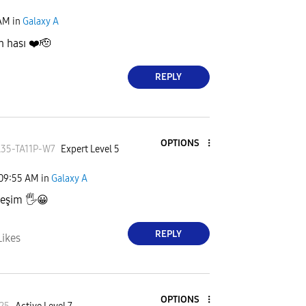
AM
in
Galaxy A
n hası
❤️
🫡
REPLY
OPTIONS
35-TA1
1P-W7
Expert Level 5
09:55 AM
in
Galaxy A
deşim
🖐
😀
REPLY
Likes
OPTIONS