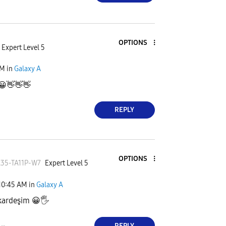
OPTIONS
Expert Level 5
AM
in
Galaxy A
😀
👋
👋
👋
REPLY
OPTIONS
35-TA1
1P-W7
Expert Level 5
10:45 AM
in
Galaxy A
kardeşim
😀
🖐
REPLY