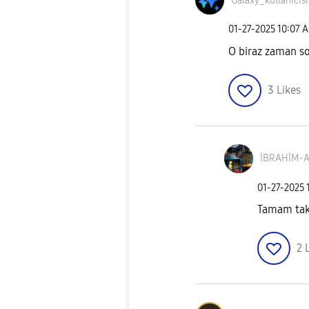
Galaxy_kullanıc
ıs
‎01-27-2025
10:07 
O biraz zaman s
3
Likes
İBRAHİM-A
‎01-27-2025
Tamam ta
2