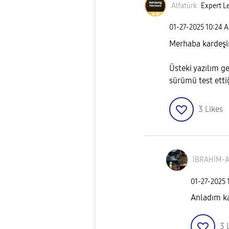
Alfatürk
Expert Le
‎01-27-2025
10:24 
Merhaba kardeş
Üsteki yazılım g
sürümü test ettiğ
3
Likes
İBRAHİM-A
‎01-27-2025
Anladım k
3