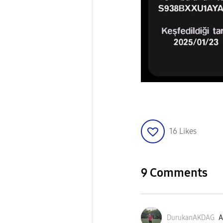
16
Likes
9 Comments
DurukanAKDAG
A