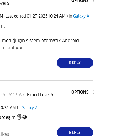
OPTIONS
vel 5
AM
(Last edited
‎01-27-2025
10:24 AM
) in
Galaxy A
im,
elmediği için sistem otomatik Android
ini anlıyor
REPLY
OPTIONS
35-TA1
1P-W7
Expert Level 5
10:26 AM
in
Galaxy A
ardeşim
🖐
😀
REPLY
Likes