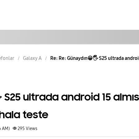
lefonlar
Galaxy A
Re: Re: Günaydın😀🖐 S25 ultrada android 
S25 ultrada android 15 almı
ala teste
6 AM)
295
Views