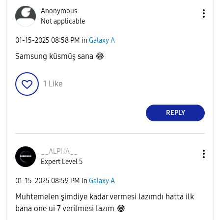
Anonymous
Not applicable
‎01-15-2025
08:58 PM
in
Galaxy A
Samsung küsmüş sana
😂
1
Like
REPLY
__ALPHA__
Expert Level 5
‎01-15-2025
08:59 PM
in
Galaxy A
Muhtemelen şimdiye kadar vermesi lazımdı hatta ilk
bana one ui 7 verilmesi lazım
😂