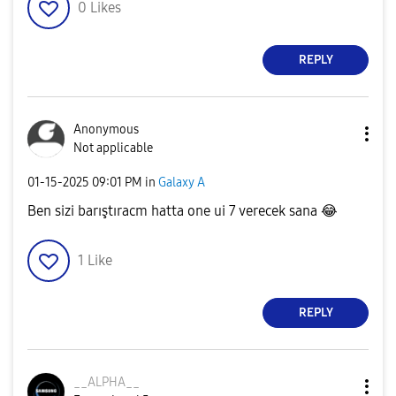
0
Likes
REPLY
Anonymous
Not applicable
‎01-15-2025
09:01 PM
in
Galaxy A
Ben sizi barıştıracm hatta one ui 7 verecek sana
😂
1
Like
REPLY
__ALPHA__