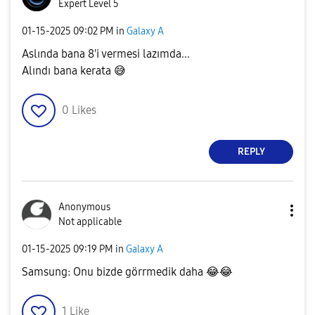
Expert Level 5
‎01-15-2025
09:02 PM
in
Galaxy A
Aslında bana 8'i vermesi lazımda...
Alındı bana kerata
😅
0
Likes
REPLY
Anonymous
Not applicable
‎01-15-2025
09:19 PM
in
Galaxy A
Samsung: Onu bizde görrmedik daha
😂
😂
1
Like