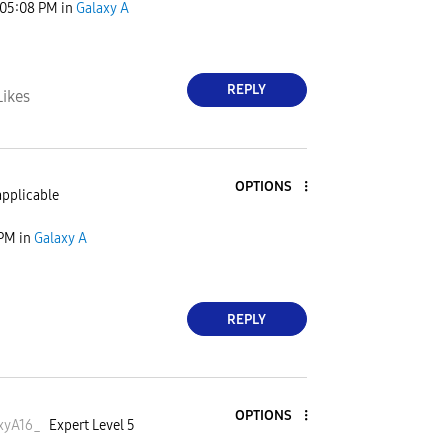
05:08 PM
in
Galaxy A
REPLY
Likes
OPTIONS
applicable
 PM
in
Galaxy A
REPLY
OPTIONS
xyA16
_
Expert Level 5