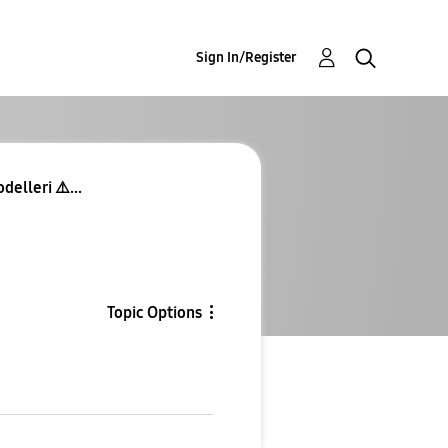
Sign In/Register
elleri ⚠️...
Topic Options