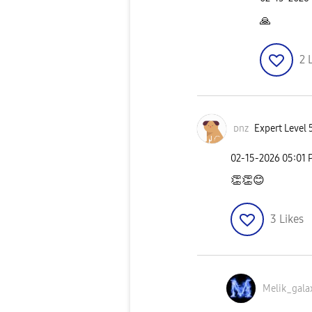
🙏
2
ᴅnz
Expert Level 
‎02-15-2026
05:01 
👏
👏
😊
3
Likes
Melik_gala