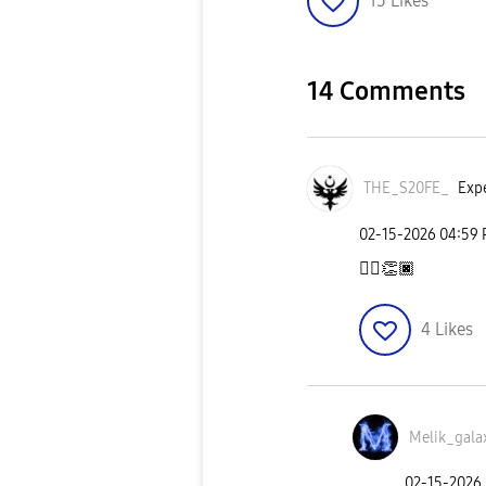
15
Likes
14 Comments
THE_S20FE_
Expe
‎02-15-2026
04:59
👍🏿
👏🏿
4
Likes
Melik_gala
‎02-15-2026