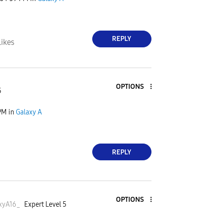
REPLY
Likes
OPTIONS
5
PM
in
Galaxy A
REPLY
OPTIONS
xyA16
_
Expert Level 5