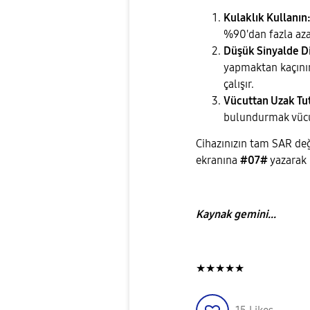
Kulaklık Kullanın
%90'dan fazla azal
Düşük Sinyalde D
yapmaktan kaçını
çalışır.
Vücuttan Uzak Tu
bulundurmak vücu
​Cihazınızın tam SAR d
ekranına
#07#
yazarak k
Kaynak gemini...
★★★★★