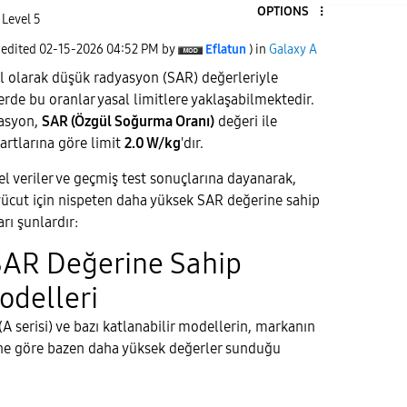
OPTIONS
 Level 5
 edited
‎02-15-2026
04:52 PM
by
Eflatun
) in
Galaxy A
l olarak düşük radyasyon (SAR) değerleriyle
erde bu oranlar yasal limitlere yaklaşabilmektedir.
yasyon,
SAR (Özgül Soğurma Oranı)
değeri ile
artlarına göre limit
2.0 W/kg
'dır.
ncel veriler ve geçmiş test sonuçlarına dayanarak,
ücut için nispeten daha yüksek SAR değerine sahip
rı şunlardır:
SAR Değerine Sahip
delleri
(A serisi) ve bazı katlanabilir modellerin, markanın
sine göre bazen daha yüksek değerler sunduğu