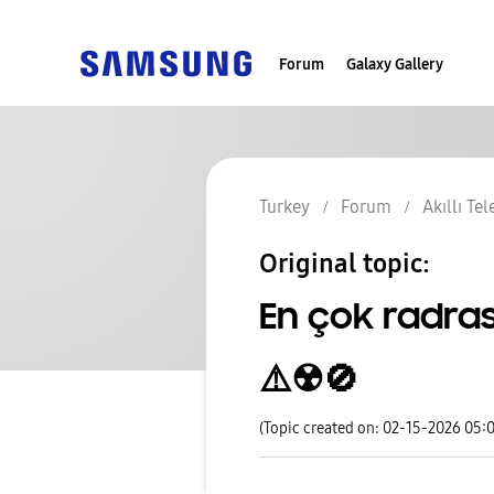
Forum
Galaxy Gallery
Turkey
Forum
Akıllı Te
Original topic:
En çok radra
⚠️☢️🚫
(Topic created on: 02-15-2026 05: