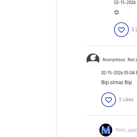
‎02-15-2026
😊
3
Anonymous
Not 
‎02-15-2026
05:04
Bişi olmaz Bişi
3
Likes
Melik_gala