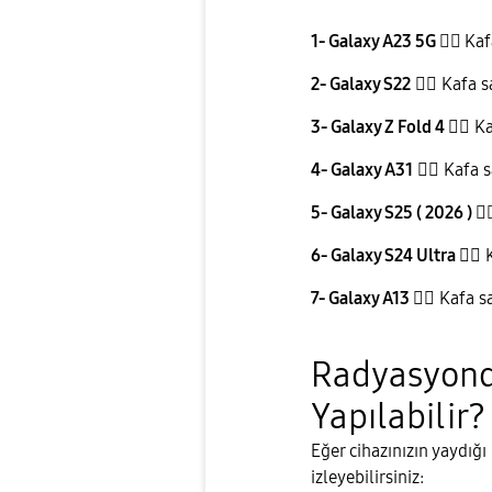
1- Galaxy A23 5G
👉🏻
Kaf
2- Galaxy S22
👉🏻
Kafa sa
3- Galaxy Z Fold 4
👉🏻
Kaf
4- Galaxy A31
👉🏻
Kafa sa
5- Galaxy S25 ( 2026 )
👉
6- Galaxy S24 Ultra
👉🏻
K
7- Galaxy A13
👉🏻
Kafa sar
Radyasyond
Yapılabilir?
​Eğer cihazınızın yaydığ
izleyebilirsiniz: