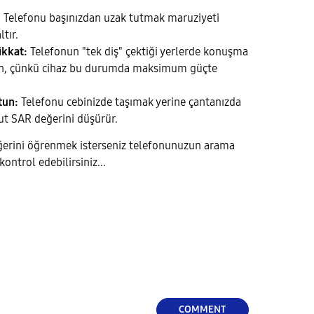
:
Telefonu başınızdan uzak tutmak maruziyeti
tır.
ikkat:
Telefonun "tek diş" çektiği yerlerde konuşma
n, çünkü cihaz bu durumda maksimum güçte
tun:
Telefonu cebinizde taşımak yerine çantanızda
t SAR değerini düşürür.
eğerini öğrenmek isterseniz telefonunuzun arama
ontrol edebilirsiniz...
COMMENT