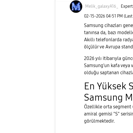
Melik_galaxyA16
_
Expert
‎02-15-2026
04:51 PM
(Last
Samsung cihazları gene
tanınsa da, bazı modell
Akıllı telefonlarda rad
ölçülür ve Avrupa stand
​2026 yılı itibarıyla gü
Samsung'un kafa veya v
olduğu saptanan cihazla
​En Yüksek 
Samsung Mo
​Özellikle orta segment 
amiral gemisi "S" seri
görülmektedir.