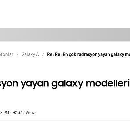
lefonlar
Galaxy A
Re: Re: En çok radrasyon yayan galaxy mod
syon yayan galaxy modelleri
08 PM)
332
Views