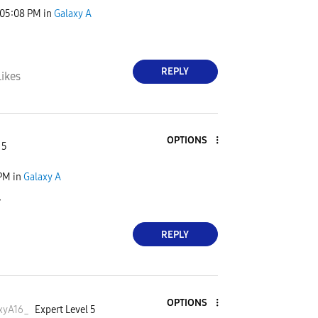
05:08 PM
in
Galaxy A
REPLY
Likes
OPTIONS
 5
 PM
in
Galaxy A

REPLY
OPTIONS
xyA16
_
Expert Level 5