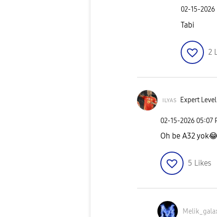
‎02-15-2026
Tabi
2
ɪʟʏᴀs
Expert Level
‎02-15-2026
05:07
Oh be A32 yok

5
Likes
Melik_gala