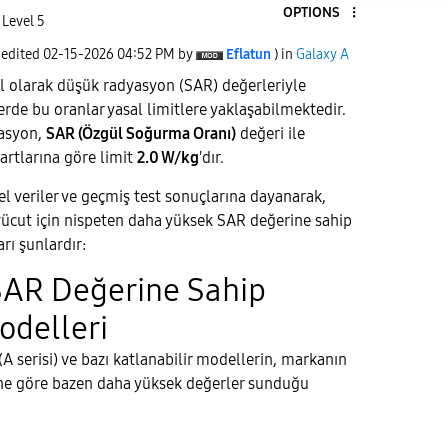
OPTIONS
 Level 5
 edited
‎02-15-2026
04:52 PM
by
Eflatun
) in
Galaxy A
l olarak düşük radyasyon (SAR) değerleriyle
erde bu oranlar yasal limitlere yaklaşabilmektedir.
yasyon,
SAR (Özgül Soğurma Oranı)
değeri ile
artlarına göre limit
2.0 W/kg
'dır.
ncel veriler ve geçmiş test sonuçlarına dayanarak,
ücut için nispeten daha yüksek SAR değerine sahip
rı şunlardır:
SAR Değerine Sahip
delleri
(A serisi) ve bazı katlanabilir modellerin, markanın
sine göre bazen daha yüksek değerler sunduğu