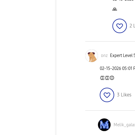
🙏
2
ᴅnz
Expert Level 
‎02-15-2026
05:01 
👏
👏
😊
3
Likes
Melik_gala