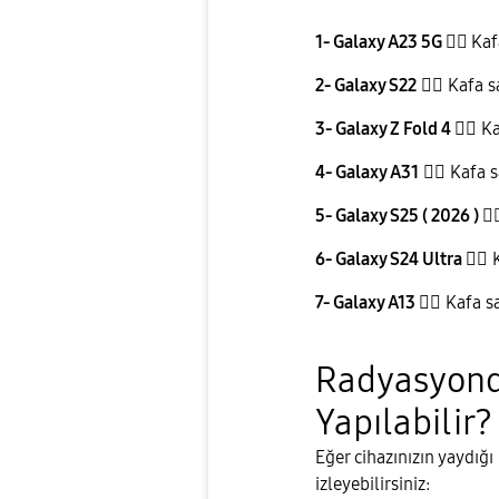
1- Galaxy A23 5G
👉🏻
Kaf
2- Galaxy S22
👉🏻
Kafa sa
3- Galaxy Z Fold 4
👉🏻
Kaf
4- Galaxy A31
👉🏻
Kafa sa
5- Galaxy S25 ( 2026 )
👉
6- Galaxy S24 Ultra
👉🏻
K
7- Galaxy A13
👉🏻
Kafa sar
Radyasyond
Yapılabilir?
​Eğer cihazınızın yaydığ
izleyebilirsiniz: