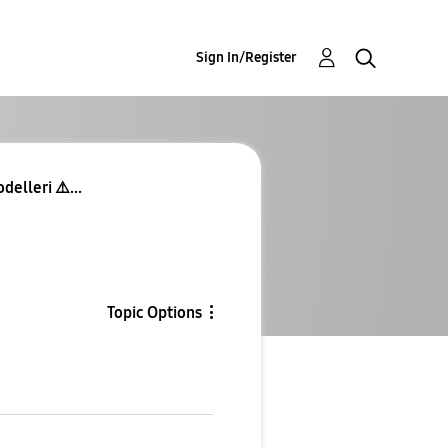
Sign In/Register
elleri ⚠️...
Topic Options