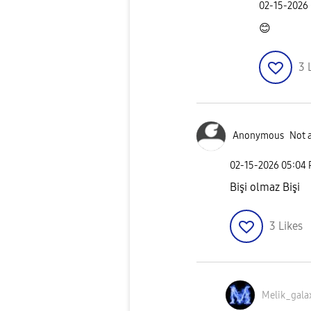
‎02-15-2026
😊
3
Anonymous
Not 
‎02-15-2026
05:04
Bişi olmaz Bişi
3
Likes
Melik_gala