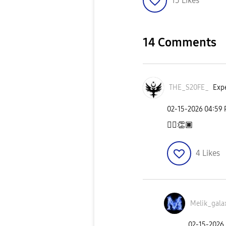
15
Likes
14 Comments
THE_S20FE_
Expe
‎02-15-2026
04:59
👍🏿
👏🏿
4
Likes
Melik_gala
‎02-15-2026