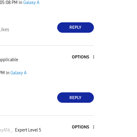
05:08 PM
in
Galaxy A
REPLY
Likes
OPTIONS
applicable
 PM
in
Galaxy A
REPLY
OPTIONS
xyA16
_
Expert Level 5