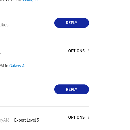
REPLY
Likes
OPTIONS
5
PM
in
Galaxy A
REPLY
OPTIONS
xyA16
_
Expert Level 5