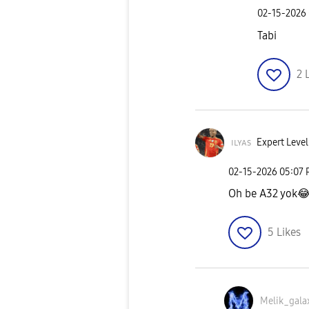
‎02-15-2026
Tabi
2
ɪʟʏᴀs
Expert Level
‎02-15-2026
05:07
Oh be A32 yok

5
Likes
Melik_gala