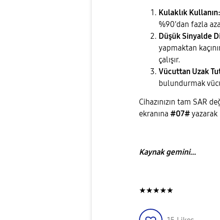
Kulaklık Kullanın
%90'dan fazla azal
Düşük Sinyalde D
yapmaktan kaçını
çalışır.
Vücuttan Uzak Tu
bulundurmak vücu
​Cihazınızın tam SAR d
ekranına
#07#
yazarak k
Kaynak gemini...
★★★★★