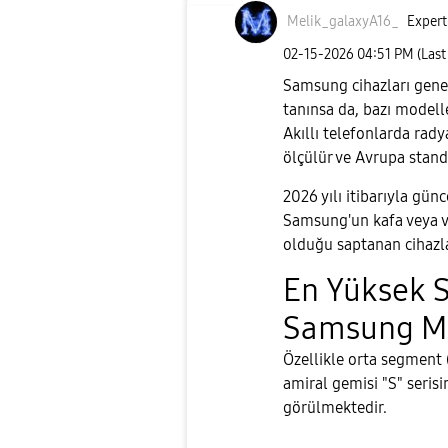
Melik_galaxyA16
_
Expert
‎02-15-2026
04:51 PM
(Last
Samsung cihazları gene
tanınsa da, bazı modell
Akıllı telefonlarda rad
ölçülür ve Avrupa stand
​2026 yılı itibarıyla gü
Samsung'un kafa veya v
olduğu saptanan cihazla
​En Yüksek 
Samsung Mo
​Özellikle orta segment 
amiral gemisi "S" seri
görülmektedir.