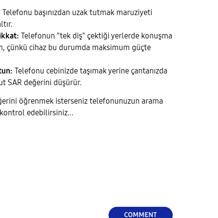
:
Telefonu başınızdan uzak tutmak maruziyeti
tır.
ikkat:
Telefonun "tek diş" çektiği yerlerde konuşma
n, çünkü cihaz bu durumda maksimum güçte
tun:
Telefonu cebinizde taşımak yerine çantanızda
t SAR değerini düşürür.
eğerini öğrenmek isterseniz telefonunuzun arama
ontrol edebilirsiniz...
COMMENT