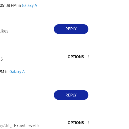
05:08 PM
in
Galaxy A
REPLY
Likes
OPTIONS
 5
 PM
in
Galaxy A

REPLY
OPTIONS
xyA16
_
Expert Level 5