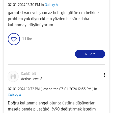
‎07-01-2024
12:30 PM
in
Galaxy A
garantisi var evet şuan az belirgin götürsem belkide
problem yok diyecekler o yüzden bir süre daha
kullanmayı düşünüyorum
1
Like
REPLY
DarkOrbit
Active Level 8
‎07-01-2024
12:32 PM
(Last edited
‎07-01-2024
12:33 PM
) in
Galaxy A
Doğru kullanıma engel olunca üstüne düşüyorlar
mesela bende pil sağlığı %90 değiştirmek istedim