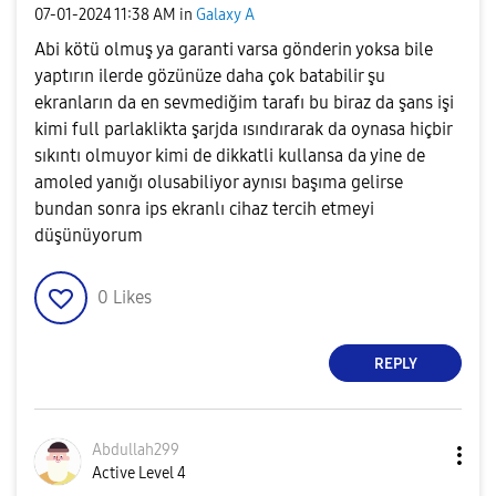
‎07-01-2024
11:38 AM
in
Galaxy A
Abi kötü olmuş ya garanti varsa gönderin yoksa bile
yaptırın ilerde gözünüze daha çok batabilir şu
ekranların da en sevmediğim tarafı bu biraz da şans işi
kimi full parlaklikta şarjda ısındırarak da oynasa hiçbir
sıkıntı olmuyor kimi de dikkatli kullansa da yine de
amoled yanığı olusabiliyor aynısı başıma gelirse
bundan sonra ips ekranlı cihaz tercih etmeyi
düşünüyorum
0
Likes
REPLY
Abdullah299
Active Level 4