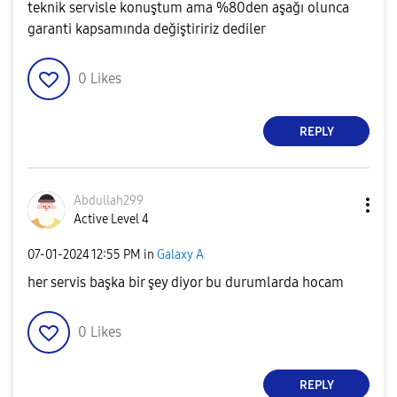
teknik servisle konuştum ama %80den aşağı olunca
garanti kapsamında değiştiririz dediler
0
Likes
REPLY
Abdullah299
Active Level 4
‎07-01-2024
12:55 PM
in
Galaxy A
her servis başka bir şey diyor bu durumlarda hocam
0
Likes
REPLY