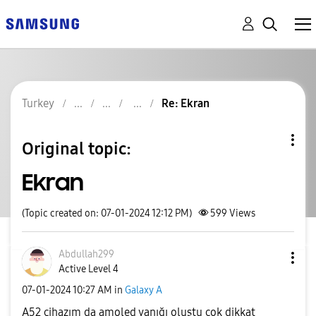
Turkey
Re: Ekran
Original topic:
Ekran
(Topic created on: 07-01-2024 12:12 PM)
599
Views
Abdullah299
Active Level 4
‎07-01-2024
10:27 AM
in
Galaxy A
A52 cihazım da amoled yanığı oluştu çok dikkat