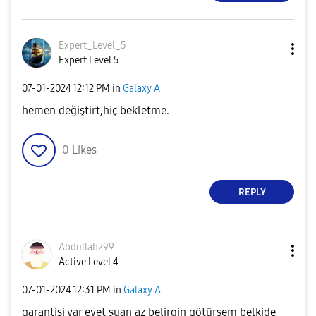
Expert_Level_5
Expert Level 5
‎07-01-2024
12:12 PM
in
Galaxy A
hemen değiştirt,hiç bekletme.
0
Likes
REPLY
Abdullah299
Active Level 4
‎07-01-2024
12:31 PM
in
Galaxy A
garantisi var evet şuan az belirgin götürsem belkide