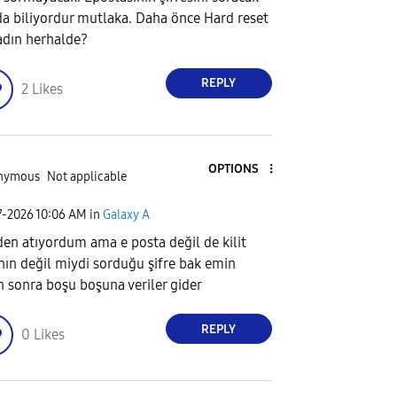
a biliyordur mutlaka. Daha önce Hard reset
dın herhalde?
REPLY
2
Likes
OPTIONS
nymous
Not applicable
7-2026
10:06 AM
in
Galaxy A
den atıyordum ama e posta değil de kilit
nın değil miydi sorduğu şifre bak emin
n sonra boşu boşuna veriler gider
REPLY
0
Likes