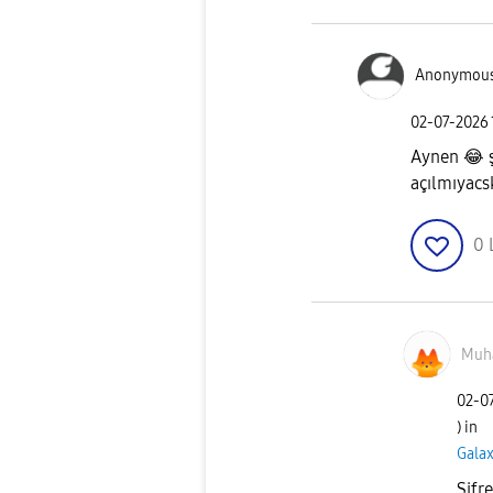
Anonymou
‎02-07-2026
Aynen
😂
ş
açılmıyacs
0
Muh
‎02-0
) in
Gala
Şifr