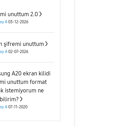
emi unuttum 2.0
xy A
03-12-2026
n şifremi unuttum
xy A
02-07-2026
ung A20 ekran kilidi
emi unuttum format
k istemiyorum ne
bilirim?
xy A
07-11-2020