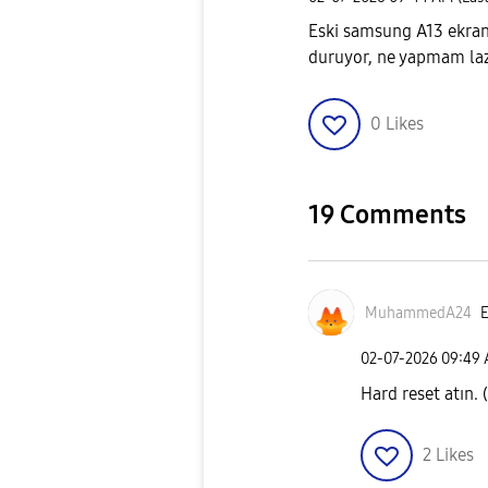
Eski samsung A13 ekran
duruyor, ne yapmam la
0
Likes
19 Comments
MuhammedA24
E
‎02-07-2026
09:49
Hard reset atın. 
2
Likes