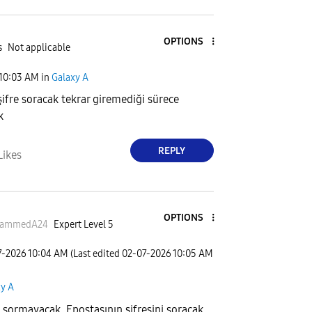
OPTIONS
s
Not applicable
10:03 AM
in
Galaxy A
ifre soracak tekrar giremediği sürece
k
REPLY
Likes
OPTIONS
ammedA24
Expert Level 5
7-2026
10:04 AM
(Last edited
‎02-07-2026
10:05 AM
xy A
e sormayacak. Epostasının şifresini soracak