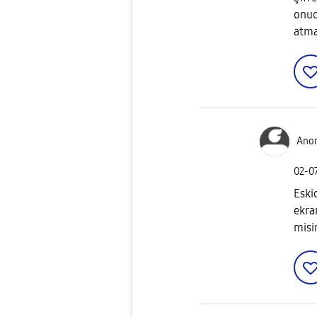
onud
atma
Ano
‎02-0
Eski
ekra
misi