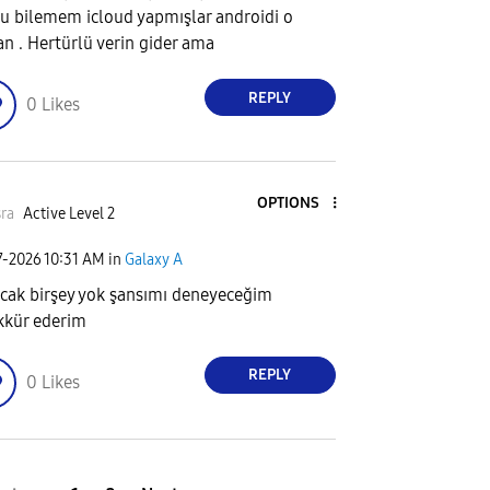
u bilemem icloud yapmışlar androidi o
n . Hertürlü verin gider ama
REPLY
0
Likes
OPTIONS
ra
Active Level 2
7-2026
10:31 AM
in
Galaxy A
cak birşey yok şansımı deneyeceğim
kkür ederim
REPLY
0
Likes