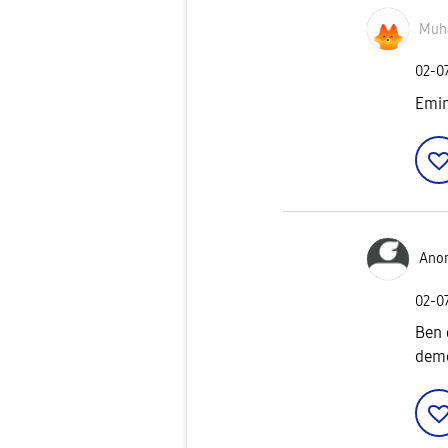
Muh
‎02-0
Emin
Ano
‎02-0
Ben 
deme