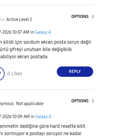
OPTIONS
ra
Active Level 2
7-2026
10:07 AM
in
Galaxy A
n kilidi için sordum ekran posta sorun değil
ürlü şifreyi unutsan bile değişiklik
labiliyor ekran postada
REPLY
0
Likes
OPTIONS
nymous
Not applicable
7-2026
10:09 AM
in
Galaxy A
mmetin dediğine göre hard resette kilit
nı sormuyor e postayı soruyor ne kadar