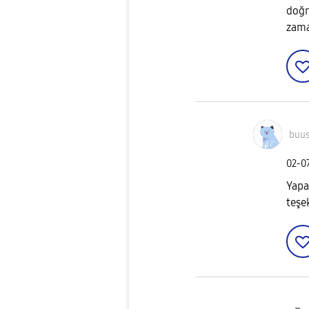
doğr
zama
buus
‎02-0
Yapa
teşe