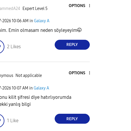
OPTIONS
ammedA24
Expert Level 5
7-2026
10:06 AM
in
Galaxy A
im. Emin olmasam neden söyleyeyim🤭
REPLY
2
Likes
OPTIONS
nymous
Not applicable
7-2026
10:07 AM
in
Galaxy A
onu kilit şifresi diye hatırlıyorumda
kki yanlış bilgi
REPLY
1
Like