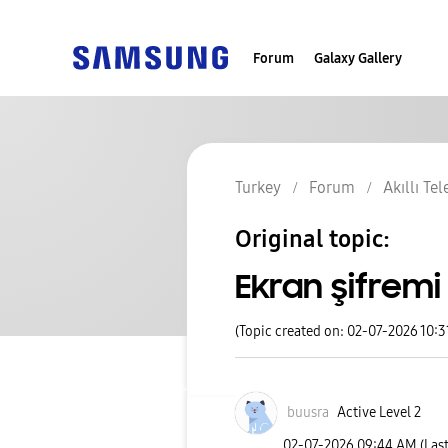
Forum
Galaxy Gallery
Turkey
Forum
Akıllı Te
Original topic:
Ekran şifrem
(Topic created on: 02-07-2026 10:
buusra
Active Level 2
‎02-07-2026
09:44 AM
(Las