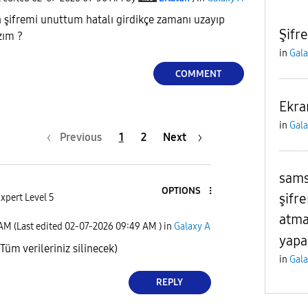
 şifremi unuttum hatalı girdikçe zamanı uzayıp
Şifr
zım ?
in
Gala
COMMENT
Ekra
in
Gala
Previous
1
2
Next
sams
OPTIONS
şifr
xpert Level 5
atma
 AM
(Last edited
‎02-07-2026
09:49 AM
) in
Galaxy A
yapa
(Tüm verileriniz silinecek)
in
Gala
REPLY