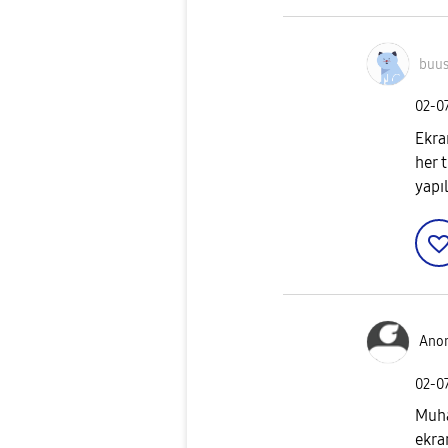
buus
‎02-0
Ekra
her t
yapı
Ano
‎02-0
Muha
ekra