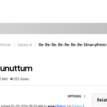
lefonlar
Galaxy A
Re: Re: Re: Re: Re: Re: Re: Ekran şifrem
i unuttum
31 AM)
255
Views
OPTIONS
Rela
t edited
‎02-07-2026
09:50 AM
by
Eflatun
) in
Galaxy A