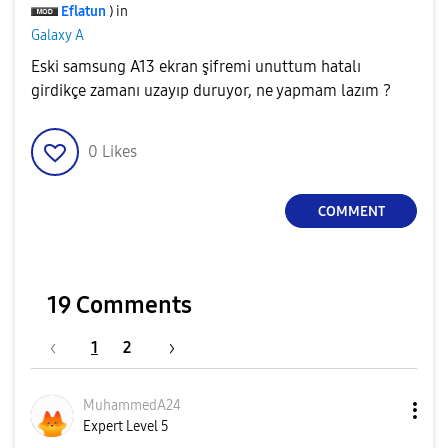
Eflatun
) in
Galaxy A
Eski samsung A13 ekran şifremi unuttum hatalı
girdikçe zamanı uzayıp duruyor, ne yapmam lazım ?
0
Likes
COMMENT
19 Comments
1
2
MuhammedA24
Expert Level 5