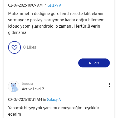
‎02-07-2026
10:09 AM
in
Galaxy A
Muhammetin dediğine göre hard resette kilit ekranı
sormuyor e postayı soruyor ne kadar doğru bilemem
icloud yapmışlar androidi o zaman . Hertürlü verin
gider ama
0
Likes
REPLY
buusra
Active Level 2
‎02-07-2026
10:31 AM
in
Galaxy A
Yapacak birşey yok şansımı deneyeceğim teşekkür
ederim