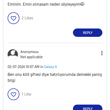
Eminim. Emin olmasam neden söyleyeyim🤭
2
Likes
REPLY
Anonymous
Not applicable
‎02-07-2026
10:07 AM
in
Galaxy A
Ben onu kilit şifresi diye hatırlıyorumda demekki yanlış
bilgi
1
Like
REPLY