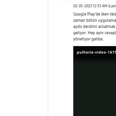
‎02-05-2023
12:33 AM
(Las
Google Play'de iken tel
zaman bütün uygulamal
aydır derdimi anlatma
geliyor. Hep aynı cevap
yönetiyor galiba.
pulheria-video-16