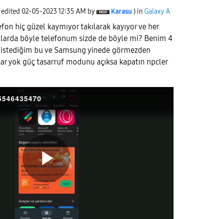
t edited
‎02-05-2023
12:35 AM
by
Karasu
) in
Galaxy A
efon hiç güzel kaymıyor takılarak kayıyor ve her
arda böyle telefonum sizde de böyle mi? Benim 4
k istediğim bu ve Samsung yinede görmezden
lar yok güç tasarruf modunu açıksa kapatın npcler
75546435470
P