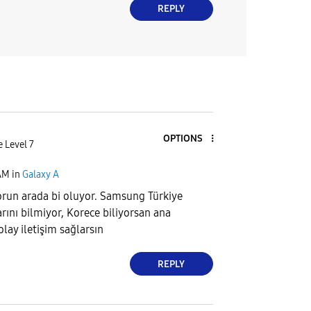
REPLY
OPTIONS
e Level 7
AM
in
Galaxy A
orun arada bi oluyor. Samsung Türkiye
rını bilmiyor, Korece biliyorsan ana
lay iletişim sağlarsın
REPLY