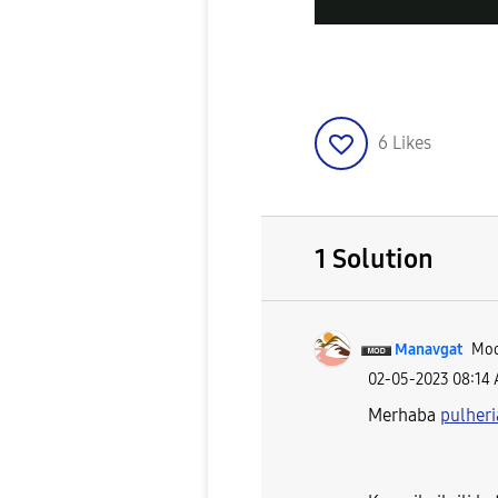
6
Likes
1 Solution
Manavgat
Mod
‎02-05-2023
08:14
Merhaba
pulheri