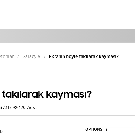
lefonlar
Galaxy A
Ekranın böyle takılarak kayması?
 takılarak kayması?
33 AM)
620
Views
OPTIONS
le