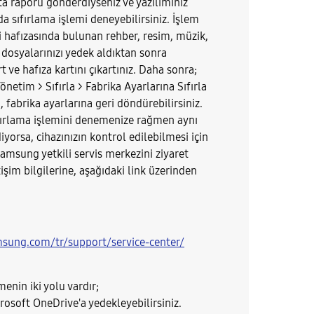
ata raporu gönderdiyseniz ve yazılımınız
da sıfırlama işlemi deneyebilirsiniz. İşlem
d
li h​afızasında bulunan rehber, resim, müzik,
dosya​larınızı yedek aldıktan sonra
t ve hafıza kartını çıkartınız. Daha sonra;
önetim > Sıfırla > Fabrika Ayarlarına Sıfırla
e
ı, fabrika ayarlarına geri döndürebilirsiniz.
fırlama işlemini denemenize rağmen aynı
orsa, cihazınızın kontrol edilebilmesi için
Samsung yetkili servis merkezini ziyaret
etişim bilgilerine, aşağıdaki link üzerinden
o
sung.com/tr/support/service-center/
menin iki yolu vardır;
icrosoft OneDrive'a yedekleyebilirsiniz.