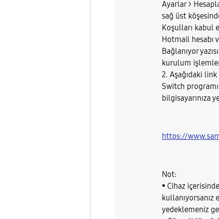
Ayarlar > Hesap
sağ üst köşesind
Koşulları kabul 
Hotmail hesabı ve
Bağlanıyor yazıs
kurulum işlemle
2. Aşağıdaki lin
Switch programını
bilgisayarınıza ye
https://www.sa
Not:
• Cihaz içerisin
kullanıyorsanız e
yedeklemeniz ger