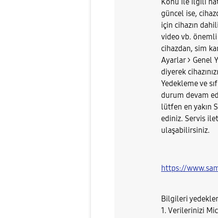
Konu ile ilgili h
güncel ise, cihaz
için cihazın dahi
video vb. önemli 
cihazdan, sim kar
Ayarlar > Genel Y
diyerek cihazınız
Yedekleme ve sı
durum devam ediy
lütfen en yakın 
ediniz. Servis il
ulaşabilirsiniz.
https://www.sam
Bilgileri yedekle
1. Verilerinizi M