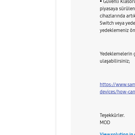
• Güvenli Klasör
piyasaya sürüle
cihazlarında art
Switch veya yedek
yedeklemeniz öne
Yedeklemelerin g
ulaşabilirsiniz;
https://www.sa
devices/how-ca
Teşekkürler.
MOD
View solution in