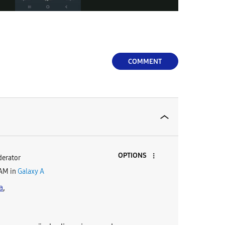
l
a
COMMENT
y
V
OPTIONS
erator
 AM
in
Galaxy A
a
,
i