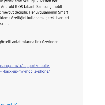
ün yedekleme özelliği, 2021'den beri
n Android R OS tabanlı Samsung mobil
ık mevcut değildir. Her uygulamanın Smart
leme özelliğini kullanarak gerekli verileri
rilir.
örselli anlatımlarına link üzerinden
msung.com/tr/support/mobile-
n-i-back-up-my-mobile-phone/
 context