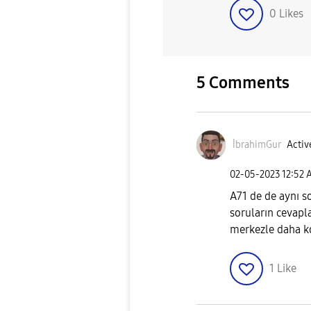
0
Likes
5 Comments
İbrahimGur
Activ
‎02-05-2023
12:52 
A71 de de aynı s
soruların cevapla
merkezle daha ko
1
Like