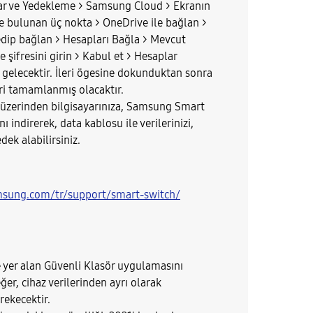
lar ve Yedekleme > Samsung Cloud > Ekranın
e bulunan üç nokta > OneDrive ile bağlan >
edip bağlan > Hesapları Bağla > Mevcut
 şifresini girin > Kabul et > Hesaplar
ı gelecektir. İleri ögesine dokunduktan sonra
ri tamamlanmış olacaktır.
k üzerinden bilgisayarınıza, Samsung Smart
 indirerek, data kablosu ile verilerinizi,
dek alabilirsiniz.
msung.com/tr/support/smart-switch/
de yer alan Güvenli Klasör uygulamasını
ğer, cihaz verilerinden ayrı olarak
ekecektir.