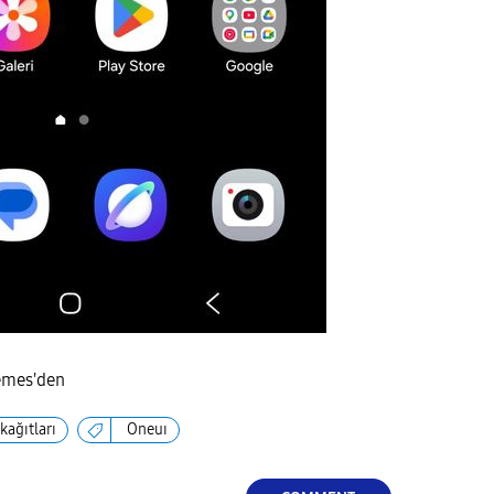
emes'den
kağıtları
Oneuı