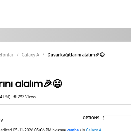
lefonlar
Galaxy A
Duvar kağıtlarını alalım🎉😃
ını alalım🎉😃
04 PM)
292
Views
OPTIONS
 9
t edited
‎05-11-2026
05:06 PM
by
Pembe
) in
Galaxy A