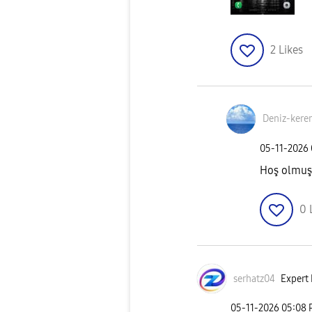
2
Likes
Deniz-kere
‎05-11-2026
Hoş olmuş s
0
serhatz04
Expert 
‎05-11-2026
05:08