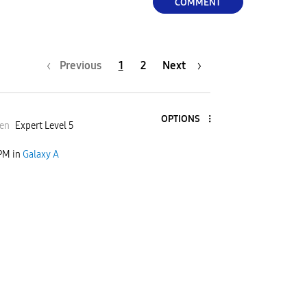
COMMENT
Previous
1
2
Next
OPTIONS
en
Expert Level 5
 PM
in
Galaxy A