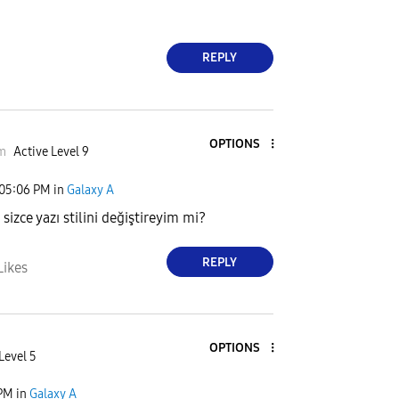
REPLY
OPTIONS
m
Active Level 9
05:06 PM
in
Galaxy A
izce yazı stilini değiştireyim mi?
REPLY
Likes
OPTIONS
Level 5
 PM
in
Galaxy A