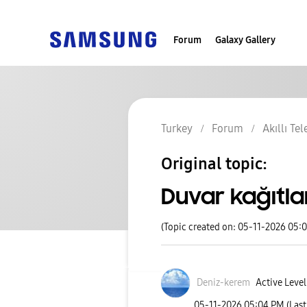
Forum
Galaxy Gallery
Turkey
Forum
Akıllı Te
Original topic:
Duvar kağıtlar
(Topic created on: 05-11-2026 05:
Deniz-kerem
Active Level
‎05-11-2026
05:04 PM
(Las