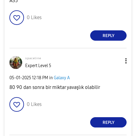
A35
0
Likes
REPLY
ˢᵖᵃᶜᵉˡⁱⁿᵉ
Expert Level 5
‎05-01-2025
12:18 PM
in
Galaxy A
80 90 dan sonra bir miktar yavaşlık olabilir
0
Likes
REPLY