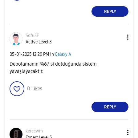
REPLY
SofuFE
Active Level 3
‎05-01-2025
12:20 PM
in
Galaxy A
Depolamanın %67 si dolduğunda sistem
yavaşlayacaktır.
0
Likes
REPLY
kereewm
Expert Level 5