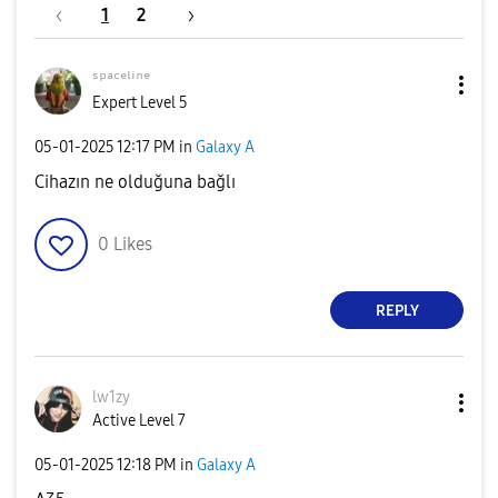
1
2
ˢᵖᵃᶜᵉˡⁱⁿᵉ
Expert Level 5
‎05-01-2025
12:17 PM
in
Galaxy A
Cihazın ne olduğuna bağlı
0
Likes
REPLY
lw1zy
Active Level 7
‎05-01-2025
12:18 PM
in
Galaxy A