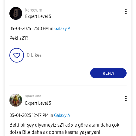
kereewm
Expert Level 5
‎05-01-2025
12:40 PM
in
Galaxy A
Peki s21?
0
Likes
REPLY
ˢᵖᵃᶜᵉˡⁱⁿᵉ
Expert Level 5
‎05-01-2025
12:47 PM
in
Galaxy A
Belli bir şey diyemeyiz s21 a35 e göre alanı daha çok
dolsa Bile daha az donma kasma yaşar yani