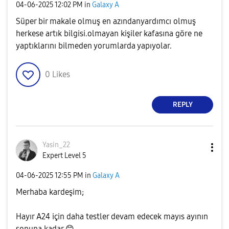
‎04-06-2025
12:02 PM
in
Galaxy A
Süper bir makale olmuş en azındanyardımcı olmuş
herkese artık bilgisi.olmayan kişiler kafasına göre ne
yaptıklarını bilmeden yorumlarda yapıyolar.
0
Likes
REPLY
Yasin_22
Expert Level 5
‎04-06-2025
12:55 PM
in
Galaxy A
Merhaba kardeşim;
Hayır A24 için daha testler devam edecek mayıs ayının
sonuna kadar
😊