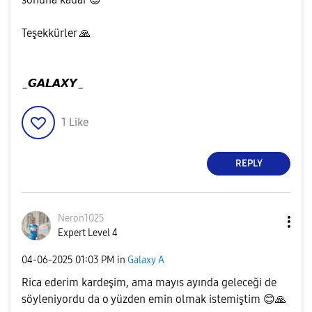
Teşekkürler
🙏
_𝙂𝘼𝙇𝘼𝙓𝙔_
1
Like
REPLY
Neron1025
Expert Level 4
‎04-06-2025
01:03 PM
in
Galaxy A
Rica ederim kardeşim, ama mayıs ayında geleceği de
söyleniyordu da o yüzden emin olmak istemiştim
😊
🙏