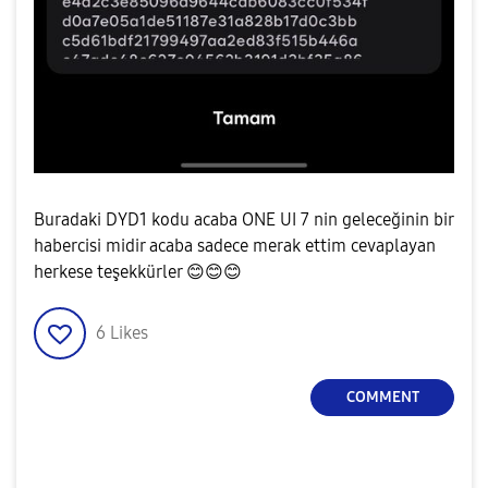
Buradaki DYD1 kodu acaba ONE UI 7 nin geleceğinin bir
habercisi midir acaba sadece merak ettim cevaplayan
herkese teşekkürler
😊
😊
😊
6
Likes
COMMENT