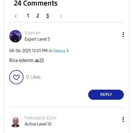
24 Comments
1
2
3
Siberizm
Expert Level 5
‎04-06-2025
12:01 PM
in
Galaxy A
Rica ederim
🙏🏻
0
Likes
REPLY
Farkındalık-Elç
isi
Active Level 10