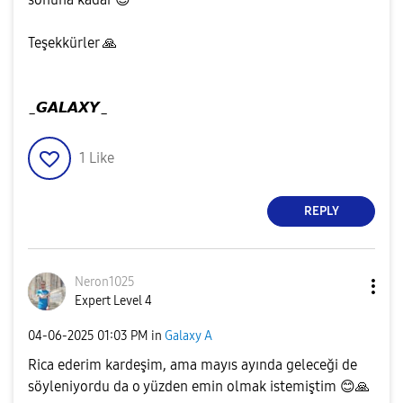
Teşekkürler
🙏
_𝙂𝘼𝙇𝘼𝙓𝙔_
1
Like
REPLY
Neron1025
Expert Level 4
‎04-06-2025
01:03 PM
in
Galaxy A
Rica ederim kardeşim, ama mayıs ayında geleceği de
söyleniyordu da o yüzden emin olmak istemiştim
😊
🙏