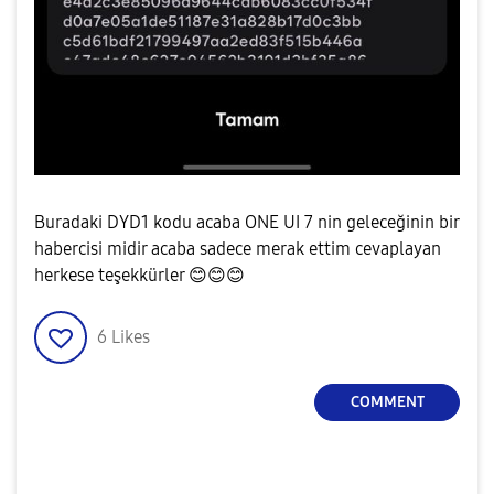
Buradaki DYD1 kodu acaba ONE UI 7 nin geleceğinin bir
habercisi midir acaba sadece merak ettim cevaplayan
herkese teşekkürler
😊
😊
😊
6
Likes
COMMENT