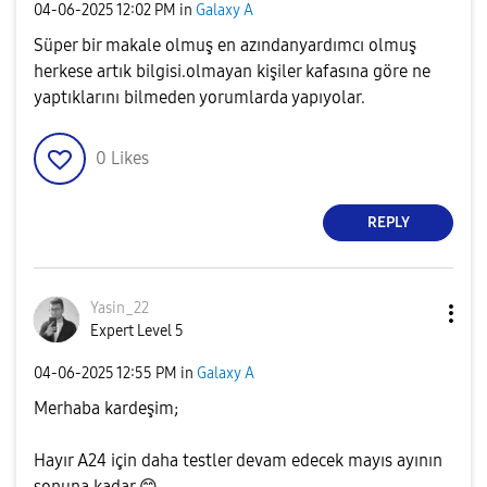
‎04-06-2025
12:02 PM
in
Galaxy A
Süper bir makale olmuş en azındanyardımcı olmuş
herkese artık bilgisi.olmayan kişiler kafasına göre ne
yaptıklarını bilmeden yorumlarda yapıyolar.
0
Likes
REPLY
Yasin_22
Expert Level 5
‎04-06-2025
12:55 PM
in
Galaxy A
Merhaba kardeşim;
Hayır A24 için daha testler devam edecek mayıs ayının
sonuna kadar
😊