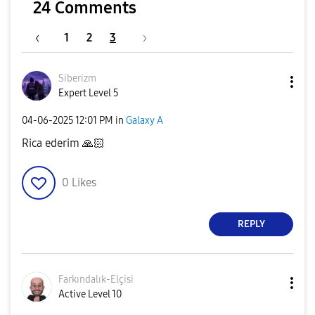
24 Comments
1
2
3
Siberizm
Expert Level 5
‎04-06-2025
12:01 PM
in
Galaxy A
Rica ederim
🙏🏻
0
Likes
REPLY
Farkındalık-Elç
isi
Active Level 10