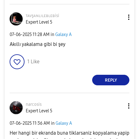
ᴛᴀᴠşᴀɴʟɪʟᴇʙʟᴇʙi
si
Expert Level 5
‎07-06-2025
11:28 AM
in
Galaxy A
Akıllı yakalama gibi bi şey
1
Like
REPLY
narcosis
Expert Level 5
‎07-06-2025
11:36 AM
in
Galaxy A
Her hangi bir ekranda buna tiklarsaniz kopyalama yapip