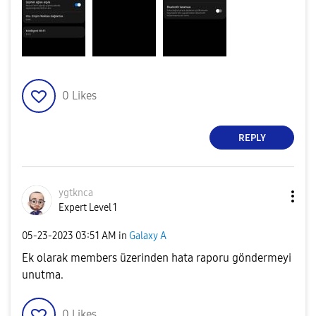
0
Likes
REPLY
ygtknca
Expert Level 1
‎05-23-2023
03:51 AM
in
Galaxy A
Ek olarak members üzerinden hata raporu göndermeyi
unutma.
0
Likes