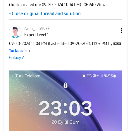
(Topic created on: 09-20-2024 11:04 PM)
940
Views
- Close original thread and solution
Arda_TabS9FE
Expert Level 1
‎09-20-2024
11:04 PM
(Last edited
‎09-20-2024
11:07 PM
by
Turkuaz
) in
Galaxy A