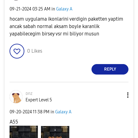
‎09-21-2024
03:25 AM
in
Galaxy A
hocam uygulama ikonlarini verdigin paketten yaptim
ancak sabah normal aksam boyle karanlik
yapabilecegim birsey vsr mi biliyor musun
0
Likes
REPLY
ᴅnz
Expert Level 5
‎09-20-2024
11:38 PM
in
Galaxy A
A55