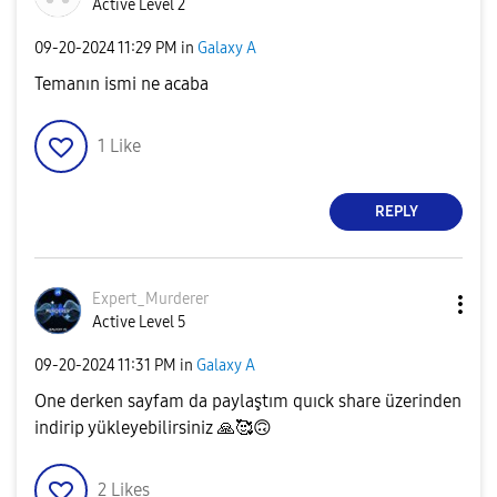
Active Level 2
‎09-20-2024
11:29 PM
in
Galaxy A
Temanın ismi ne acaba
1
Like
REPLY
Expert_Murderer
Active Level 5
‎09-20-2024
11:31 PM
in
Galaxy A
One derken sayfam da paylaştım quıck share üzerinden
indirip yükleyebilirsiniz
🙏
🥰
🙃
2
Likes