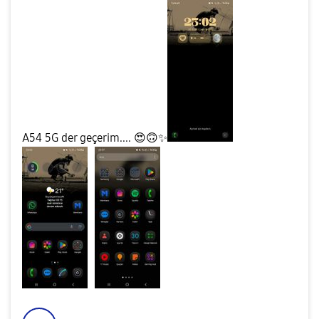
A54 5G der geçerim....
😍
🙃
✨