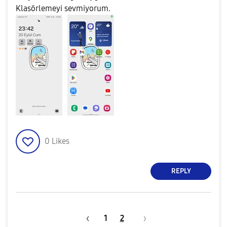
Klasörlemeyi sevmiyorum.
0
Likes
REPLY
1
2