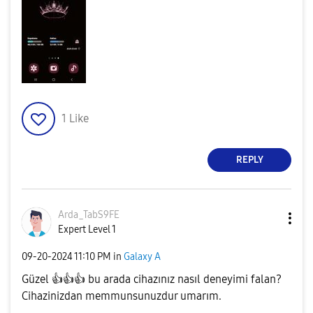
1
Like
REPLY
Arda_TabS9FE
Expert Level 1
‎09-20-2024
11:10 PM
in
Galaxy A
Güzel
👍
👍
👍
bu arada cihazınız nasıl deneyimi falan?
Cihazinizdan memmunsunuzdur umarım.