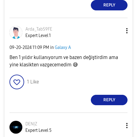
REPLY
Arda_TabS9FE
Expert Level 1
‎09-20-2024
11:09 PM
in
Galaxy A
Ben 1 yıldır kullanıyorum ve bazen değiştirdim ama
yine klasikten vazgecemedim
😅
1
Like
REPLY
DENỊZ
Expert Level 5