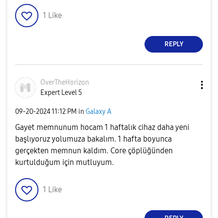
1
Like
REPLY
OverTheHorizon
Expert Level 5
‎09-20-2024
11:12 PM
in
Galaxy A
Gayet memnunum hocam 1 haftalık cihaz daha yeni
başlıyoruz yolumuza bakalım. 1 hafta boyunca
gerçekten memnun kaldım. Core çöplüğünden
kurtulduğum için mutluyum.
1
Like