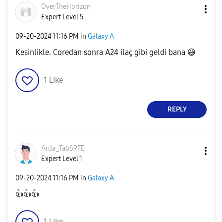
OverTheHorizon
Expert Level 5
‎09-20-2024
11:16 PM
in
Galaxy A
Kesinlikle. Coredan sonra A24 ilaç gibi geldi bana
😃
1
Like
REPLY
Arda_TabS9FE
Expert Level 1
‎09-20-2024
11:16 PM
in
Galaxy A
👍
👍
👍
1
Like