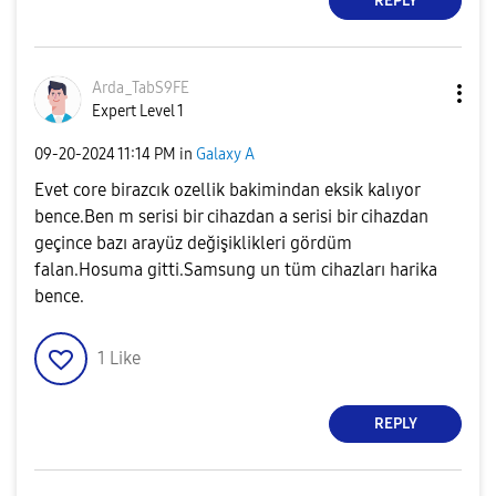
REPLY
Arda_TabS9FE
Expert Level 1
‎09-20-2024
11:14 PM
in
Galaxy A
Evet core birazcık ozellik bakimindan eksik kalıyor
bence.Ben m serisi bir cihazdan a serisi bir cihazdan
geçince bazı arayüz değişiklikleri gördüm
falan.Hosuma gitti.Samsung un tüm cihazları harika
bence.
1
Like
REPLY