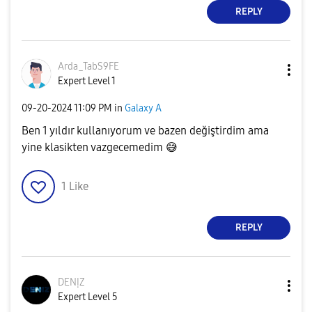
REPLY
Arda_TabS9FE
Expert Level 1
‎09-20-2024
11:09 PM
in
Galaxy A
Ben 1 yıldır kullanıyorum ve bazen değiştirdim ama
yine klasikten vazgecemedim
😅
1
Like
REPLY
DENỊZ
Expert Level 5