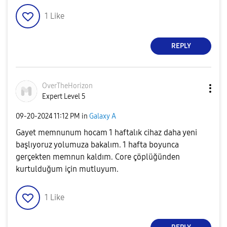
1
Like
REPLY
OverTheHorizon
Expert Level 5
‎09-20-2024
11:12 PM
in
Galaxy A
Gayet memnunum hocam 1 haftalık cihaz daha yeni
başlıyoruz yolumuza bakalım. 1 hafta boyunca
gerçekten memnun kaldım. Core çöplüğünden
kurtulduğum için mutluyum.
1
Like