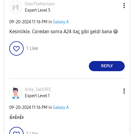
OverTheHorizon
Expert Level 5
‎09-20-2024
11:16 PM
in
Galaxy A
Kesinlikle. Coredan sonra A24 ilaç gibi geldi bana
😃
1
Like
REPLY
Arda_TabS9FE
Expert Level 1
‎09-20-2024
11:16 PM
in
Galaxy A
👍
👍
👍
1
Like