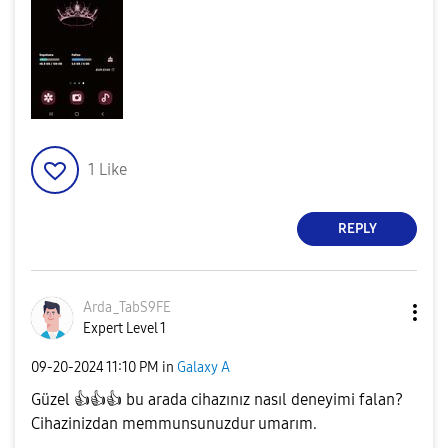
1
Like
REPLY
Arda_TabS9FE
Expert Level 1
‎09-20-2024
11:10 PM
in
Galaxy A
Güzel
👍
👍
👍
bu arada cihazınız nasıl deneyimi falan?
Cihazinizdan memmunsunuzdur umarım.