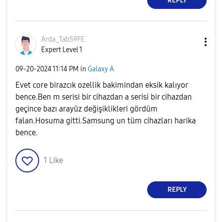
REPLY
Arda_TabS9FE
Expert Level 1
‎09-20-2024
11:14 PM
in
Galaxy A
Evet core birazcık ozellik bakimindan eksik kalıyor
bence.Ben m serisi bir cihazdan a serisi bir cihazdan
geçince bazı arayüz değişiklikleri gördüm
falan.Hosuma gitti.Samsung un tüm cihazları harika
bence.
1
Like
REPLY