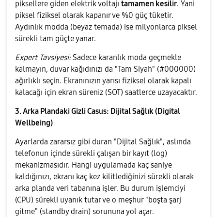
piksellere giden elektrik voltajı
tamamen kesilir
. Yani
piksel fiziksel olarak kapanır ve %0 güç tüketir.
Aydınlık modda (beyaz temada) ise milyonlarca piksel
sürekli tam güçte yanar.
Expert Tavsiyesi:
Sadece karanlık moda geçmekle
kalmayın, duvar kağıdınızı da "Tam Siyah" (#000000)
ağırlıklı seçin. Ekranınızın yarısı fiziksel olarak kapalı
kalacağı için ekran süreniz (SOT) saatlerce uzayacaktır.
3. Arka Plandaki Gizli Casus: Dijital Sağlık (Digital
Wellbeing)
Ayarlarda zararsız gibi duran "Dijital Sağlık", aslında
telefonun içinde sürekli çalışan bir kayıt (log)
mekanizmasıdır. Hangi uygulamada kaç saniye
kaldığınızı, ekranı kaç kez kilitlediğinizi sürekli olarak
arka planda veri tabanına işler. Bu durum işlemciyi
(CPU) sürekli uyanık tutar ve o meşhur "boşta şarj
gitme" (standby drain) sorununa yol açar.