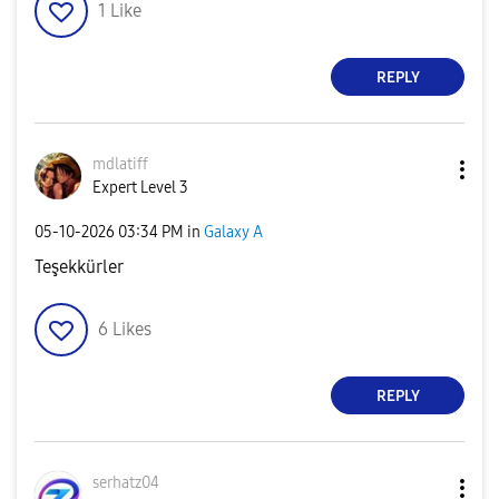
1
Like
REPLY
mdlatiff
Expert Level 3
‎05-10-2026
03:34 PM
in
Galaxy A
Teşekkürler
6
Likes
REPLY
serhatz04