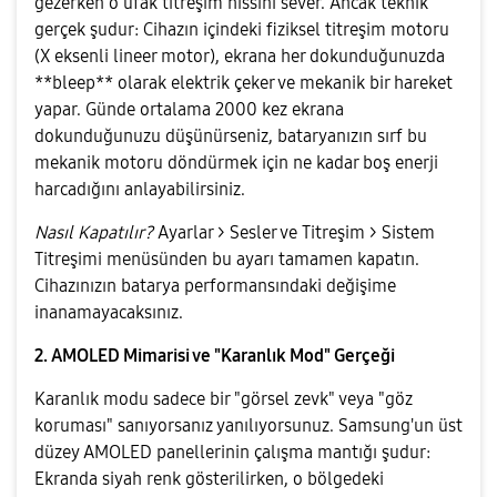
gezerken o ufak titreşim hissini sever. Ancak teknik
gerçek şudur: Cihazın içindeki fiziksel titreşim motoru
(X eksenli lineer motor), ekrana her dokunduğunuzda
**bleep** olarak elektrik çeker ve mekanik bir hareket
yapar. Günde ortalama 2000 kez ekrana
dokunduğunuzu düşünürseniz, bataryanızın sırf bu
mekanik motoru döndürmek için ne kadar boş enerji
harcadığını anlayabilirsiniz.
Nasıl Kapatılır?
Ayarlar > Sesler ve Titreşim > Sistem
Titreşimi menüsünden bu ayarı tamamen kapatın.
Cihazınızın batarya performansındaki değişime
inanamayacaksınız.
2. AMOLED Mimarisi ve "Karanlık Mod" Gerçeği
Karanlık modu sadece bir "görsel zevk" veya "göz
koruması" sanıyorsanız yanılıyorsunuz. Samsung'un üst
düzey AMOLED panellerinin çalışma mantığı şudur:
Ekranda siyah renk gösterilirken, o bölgedeki