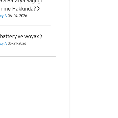
5G Batarya Sağlığı
nme Hakkında?
xy A
06-04-2026
battery ve woyax
xy A
05-21-2026