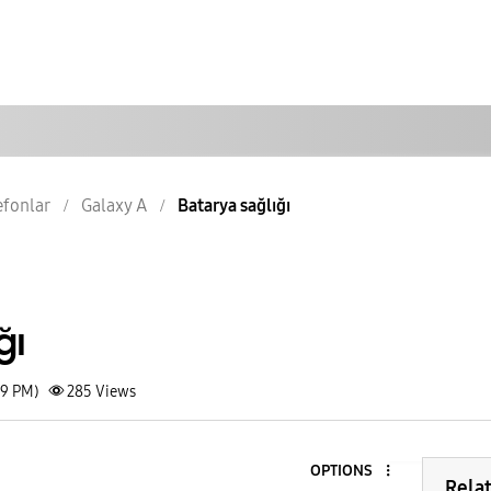
lefonlar
Galaxy A
Batarya sağlığı
ğı
49 PM)
285
Views
OPTIONS
Rela