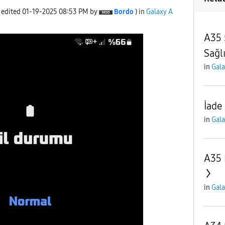
t edited
‎01-19-2025
08:53 PM
by
Bordo
) in
Galaxy A
A35 
Sağlı
in
Gala
İade
in
Gala
A35 
in
Gala