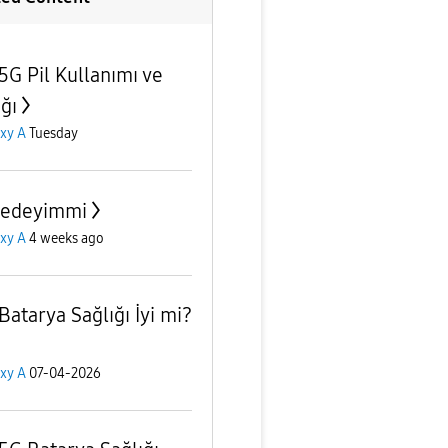
5G Pil Kullanımı ve
ğı
xy A
Tuesday
 edeyimmi
xy A
4 weeks ago
Batarya Sağlığı İyi mi?
xy A
07-04-2026