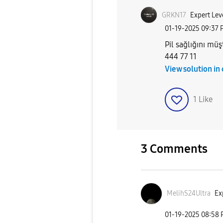
GRKN17
Expert Lev
‎01-19-2025
09:37 
Pil sağlığını müş
444 77 11
View solution in
1
Like
3 Comments
MelihS24Ultra
Ex
‎01-19-2025
08:58