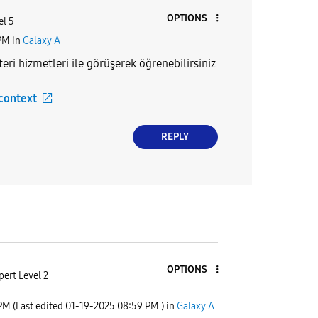
OPTIONS
el 5
PM
in
Galaxy A
teri hizmetleri ile görüşerek öğrenebilirsiniz
 context
REPLY
OPTIONS
pert Level 2
 PM
(Last edited
‎01-19-2025
08:59 PM
) in
Galaxy A