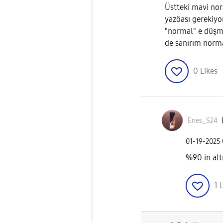
Üstteki mavi nor
yazöası gerekiyo
"normal" e düşmü
de sanırım norma
0
Likes
Enes_S24
‎01-19-2025
%90 in alt
1
L