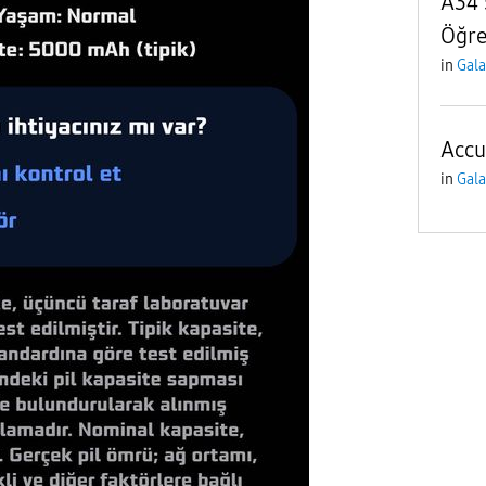
A34 
Öğre
in
Gala
Accu
in
Gala