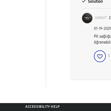
Solution
GRKN17
E
‎01-19-202
Pil sağlığ
öğrenebili
1
ACCESSIBILITY HELP