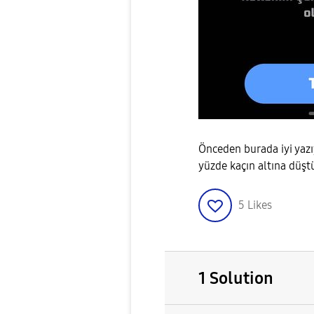
Önceden burada iyi yazı
yüzde kaçın altına düşt
5
Likes
1 Solution