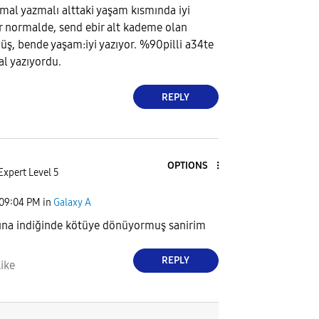
mal yazmalı alttaki yaşam kısmında iyi
r normalde, send ebir alt kademe olan
ş, bende yaşam:iyi yazıyor. %90pilli a34te
l yazıyordu.
REPLY
OPTIONS
Expert Level 5
09:04 PM
in
Galaxy A
ına indiğinde kötüye dönüyormuş sanirim
REPLY
ike