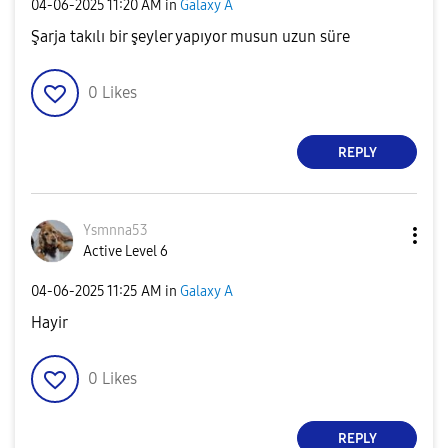
‎04-06-2025
11:20 AM
in
Galaxy A
Şarja takılı bir şeyler yapıyor musun uzun süre
0
Likes
REPLY
Ysmnna53
Active Level 6
‎04-06-2025
11:25 AM
in
Galaxy A
Hayir
0
Likes
REPLY