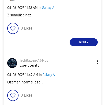
‎04-06-2025
11:18 AM
in
Galaxy A
3 senelik cihaz
0
Likes
REPLY
TechRawen-A34-5
G
Expert Level 5
‎04-06-2025
11:49 AM
in
Galaxy A
Ozaman normal degil
0
Likes