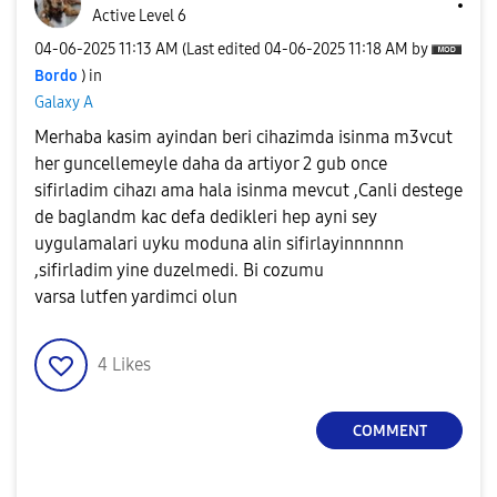
Active Level 6
‎04-06-2025
11:13 AM
(Last edited
‎04-06-2025
11:18 AM
by
Bordo
) in
Galaxy A
Merhaba kasim ayindan beri cihazimda isinma m3vcut
her guncellemeyle daha da artiyor 2 gub once
sifirladim cihazı ama hala isinma mevcut ,Canli destege
de baglandm kac defa dedikleri hep ayni sey
uygulamalari uyku moduna alin sifirlayinnnnnn
,sifirladim yine duzelmedi. Bi cozumu
varsa lutfen yardimci olun
4
Likes
COMMENT