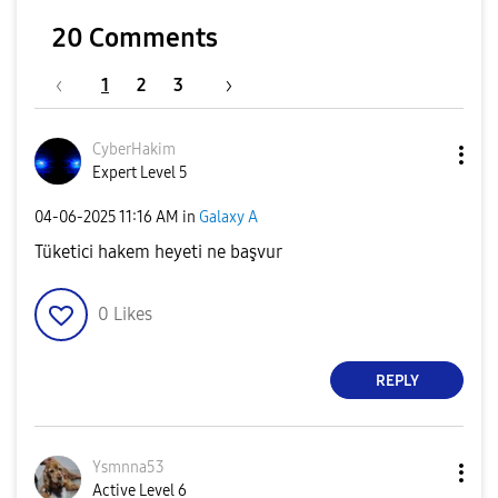
20 Comments
1
2
3
CyberHakim
Expert Level 5
‎04-06-2025
11:16 AM
in
Galaxy A
Tüketici hakem heyeti ne başvur
0
Likes
REPLY
Ysmnna53
Active Level 6