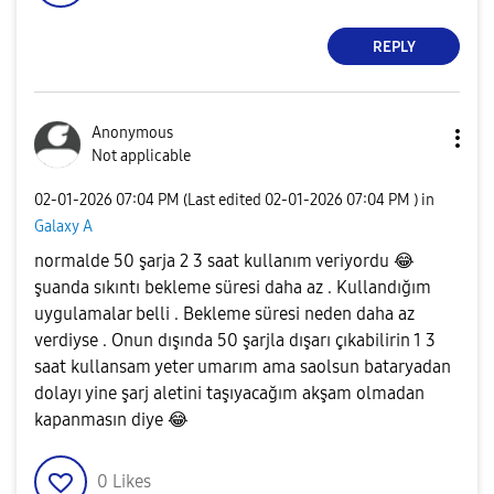
REPLY
Anonymous
Not applicable
‎02-01-2026
07:04 PM
(Last edited
‎02-01-2026
07:04 PM
) in
Galaxy A
normalde 50 şarja 2 3 saat kullanım veriyordu
😂
şuanda sıkıntı bekleme süresi daha az . Kullandığım
uygulamalar belli . Bekleme süresi neden daha az
verdiyse . Onun dışında 50 şarjla dışarı çıkabilirin 1 3
saat kullansam yeter umarım ama saolsun bataryadan
dolayı yine şarj aletini taşıyacağım akşam olmadan
kapanmasın diye
😂
0
Likes