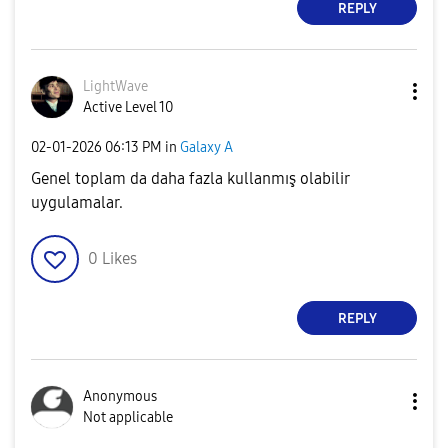
REPLY
LightWave
Active Level 10
‎02-01-2026
06:13 PM
in
Galaxy A
Genel toplam da daha fazla kullanmış olabilir
uygulamalar.
0
Likes
REPLY
Anonymous
Not applicable