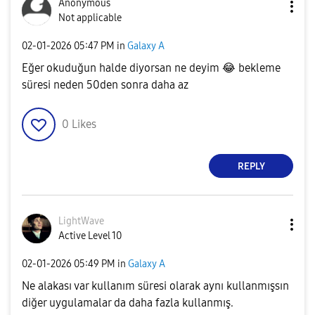
Anonymous
Not applicable
‎02-01-2026
05:47 PM
in
Galaxy A
Eğer okuduğun halde diyorsan ne deyim
😂
bekleme
süresi neden 50den sonra daha az
0
Likes
REPLY
LightWave
Active Level 10
‎02-01-2026
05:49 PM
in
Galaxy A
Ne alakası var kullanım süresi olarak aynı kullanmışsın
diğer uygulamalar da daha fazla kullanmış.