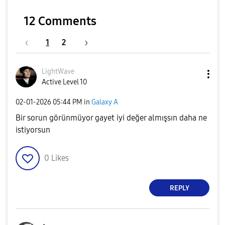
12 Comments
1
2
LightWave
Active Level 10
‎02-01-2026
05:44 PM
in
Galaxy A
Bir sorun görünmüyor gayet iyi değer almışsın daha ne
istiyorsun
0
Likes
REPLY