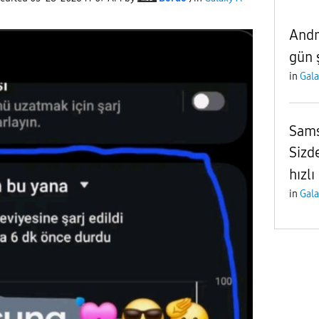
Andr
gün 
in
Gala
Sams
Sizde
hızlı
in
Gala