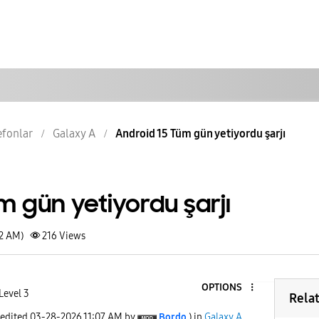
lefonlar
Galaxy A
Android 15 Tüm gün yetiyordu şarjı
m gün yetiyordu şarjı
02 AM)
216
Views
OPTIONS
Level 3
Rela
 edited
‎03-28-2026
11:07 AM
by
Bordo
) in
Galaxy A