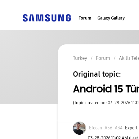
Forum
Galaxy Gallery
Turkey
Forum
Akıllı Te
Original topic:
Android 15 Tü
(Topic created on: 03-28-2026 11:
Efecan_A56_A34
Expert 
‎03-28-2026
11:02 AM
(Last