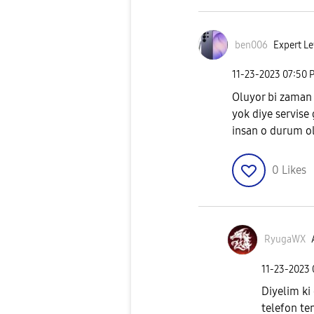
ben006
Expert Le
‎11-23-2023
07:50 
Oluyor bi zaman
yok diye servise
insan o durum o
0
Likes
RyugaWX
‎11-23-2023
Diyelim ki
telefon tem