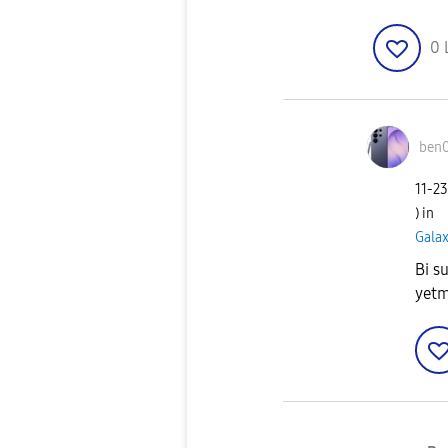
0
ben
‎11-2
) in
Gala
Bi s
yetm