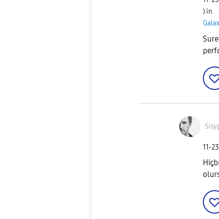
) in
Gala
Surek
perf
Sisy
‎11-2
Hiçb
olurs