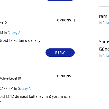
ram 
OPTIONS
vel 5
in
Gala
PM
in
Galaxy A
roid 12 kullan o daha iyi.
Sams
Gün
REPLY
in
Gala
OPTIONS
Active Level 10
07:44 PM
in
Galaxy A
oid 13 12 de nasil kullanayim :) yorum icin
r