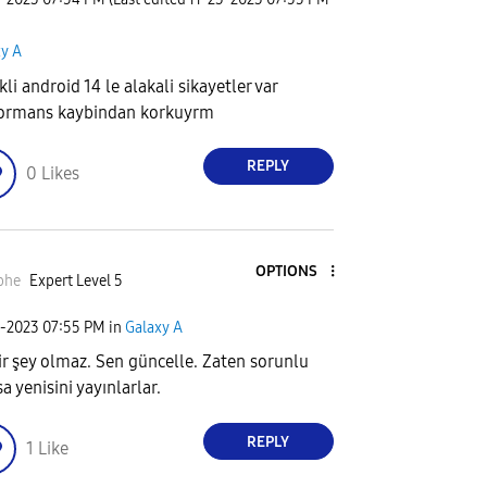
xy A
li android 14 le alakali sikayetler var
ormans kaybindan korkuyrm
REPLY
0
Likes
OPTIONS
phe
Expert Level 5
3-2023
07:55 PM
in
Galaxy A
ir şey olmaz. Sen güncelle. Zaten sorunlu
a yenisini yayınlarlar.
REPLY
1
Like