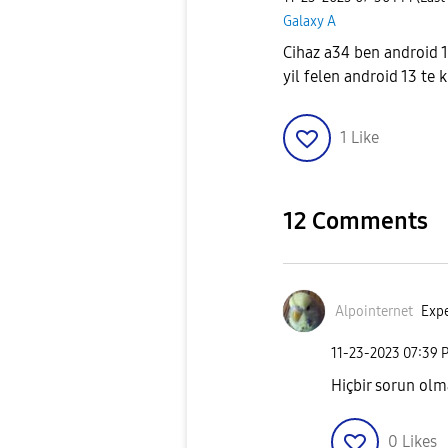
Galaxy A
Cihaz a34 ben android 
yil felen android 13 te 
1
Like
12 Comments
Alpointernet
Expe
‎11-23-2023
07:39 
Hiçbir sorun olma
0
Likes