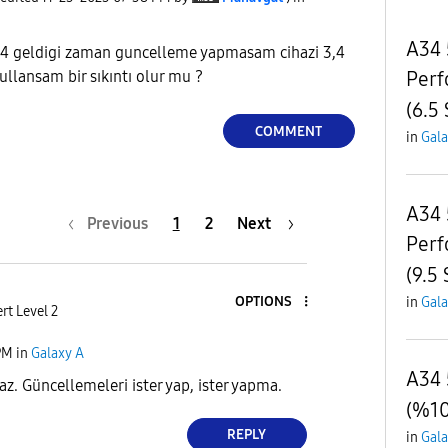
A34 
14 geldigi zaman guncelleme yapmasam cihazi 3,4
Perf
kullansam bir sıkıntı olur mu ?
(6.5 
COMMENT
in
Gala
A34 
Previous
1
2
Next
Perf
(9.5 
OPTIONS
in
Gala
rt Level 2
PM
in
Galaxy A
A34 
z. Güncellemeleri ister yap, ister yapma.
(%10
REPLY
in
Gala