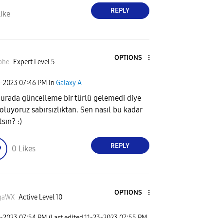
REPLY
ike
OPTIONS
phe
Expert Level 5
3-2023
07:46 PM
in
Galaxy A
burada güncelleme bir türlü gelemedi diye
k oluyoruz sabırsızlıktan. Sen nasıl bu kadar
sın? :)
REPLY
0
Likes
OPTIONS
gaWX
Active Level 10
3-2023
07:54 PM
(Last edited
‎11-23-2023
07:55 PM