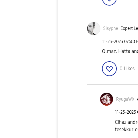
Sisyphe
Expert Le
‎11-23-2023
07:40 
Olmaz. Hatta and
0
Likes
RyugaWX
‎11-23-2023
Cihaz andr
tesekkurle