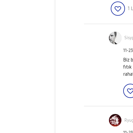
1
L
Sisy
‎11-2
Biz 
fıtı
rahat
Ryu
‎11-2