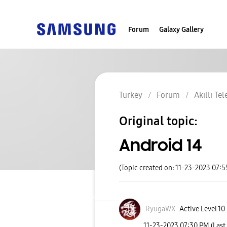
Forum
Galaxy Gallery
Turkey
Forum
Akıllı Te
Original topic:
Android 14
(Topic created on: 11-23-2023 07:
RyugaWX
Active Level 10
‎11-23-2023
07:30 PM
(Last