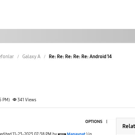
lefonlar
Galaxy A
Re: Re: Re: Re: Re: Android 14
55 PM)
341
Views
OPTIONS
Rela
 edited
‎11-23-2023
07:38 PM
by
Manavgat
) in