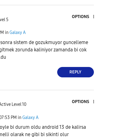
OPTIONS
vel 5
PM
in
Galaxy A
 sonra sistem de gozukmuyor guncelleme
 gitmek zorunda kaliniyor zamanda bi cok
ldu
REPLY
OPTIONS
Active Level 10
07:53 PM
in
Galaxy A
 oyle bi durum oldu android 13 de kalirsa
elli olarak ne gibi bi sikinti olur