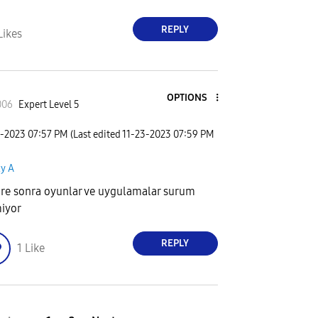
REPLY
Likes
OPTIONS
006
Expert Level 5
3-2023
07:57 PM
(Last edited
‎11-23-2023
07:59 PM
xy A
ure sonra oyunlar ve uygulamalar surum
iyor
REPLY
1
Like