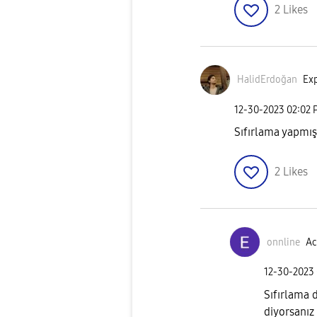
2
Likes
HalidErdoğan
Exp
‎12-30-2023
02:02 
Sıfırlama yapmış
2
Likes
onnline
Ac
‎12-30-2023
Sıfırlama 
diyorsanı