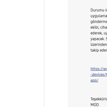
Durumu i
uygulamas
göndermen
ekibi, cih
ederek, u
yapacak.
üzerinden,
takip eder
https://
-devices
app/
Teşekkürl
MOD​