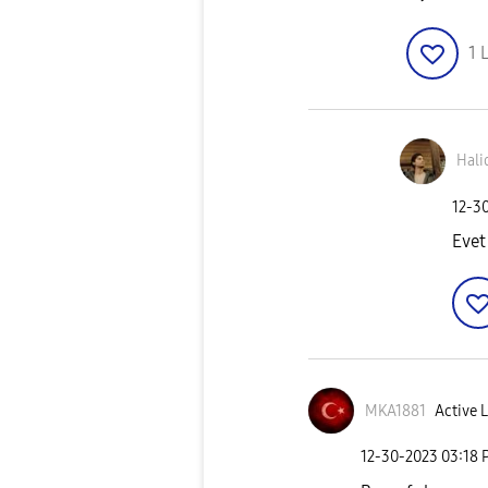
1
L
Hali
‎12-3
Evet
MKA1881
Active L
‎12-30-2023
03:18 