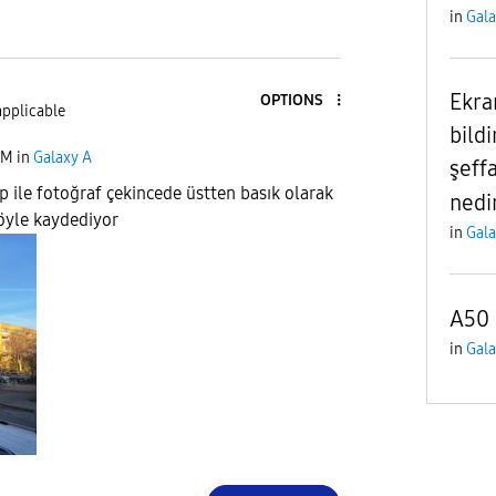
in
Gala
Ekra
OPTIONS
applicable
bild
PM
in
Galaxy A
şeff
 ile fotoğraf çekincede üstten basık olarak
nedi
 öyle kaydediyor
in
Gala
A50 
in
Gala