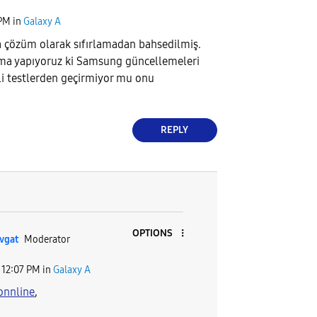
 PM
in
Galaxy A
 çözüm olarak sıfırlamadan bahsedilmiş.
ama yapıyoruz ki Samsung güncellemeleri
tli testlerden geçirmiyor mu onu
REPLY
OPTIONS
vgat
Moderator
12:07 PM
in
Galaxy A
onnline
,