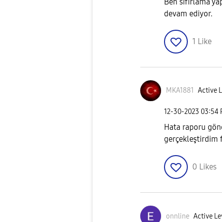
Ben sıfırlama ya
devam ediyor.
1
Like
MKA1881
Active L
‎12-30-2023
03:54
Hata raporu gön
gerçekleştirdim 
0
Likes
onnline
Active Le