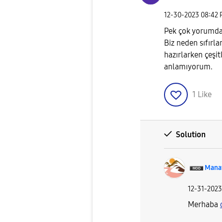
‎12-30-2023
08:42
Pek çok yorumda
Biz neden sıfırl
hazırlarken çeşi
anlamıyorum.
1
Like
Solution
Mana
‎12-31-2023
Merhaba