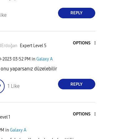
REPLY
ike
OPTIONS
dErdoğan
Expert Level 5
0-2023
03:52 PM
in
Galaxy A
 onu yaparsanız düzelebilir
REPLY
1
Like
OPTIONS
evel 1
PM
in
Galaxy A