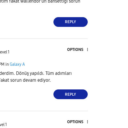
ptım fakat wallendor'un bahsettiği sorun
REPLY
OPTIONS
evel 1
 PM
in
Galaxy A
derdim. Dönüş yapıldı. Tüm adımları
fakat sorun devam ediyor.
REPLY
OPTIONS
vel 1