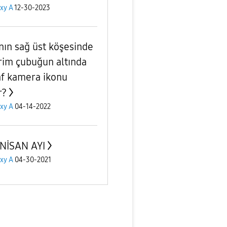
xy A
12-30-2023
nın sağ üst köşesinde
irim çubuğun altında
af kamera ikonu
r?
xy A
04-14-2022
NİSAN AYI
xy A
04-30-2021