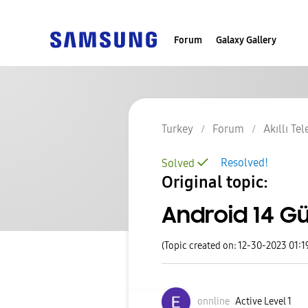
Forum
Galaxy Gallery
Turkey
Forum
Akıllı Te
Resolved!
Solved
Original topic:
Android 14 Gü
(Topic created on: 12-30-2023 01:1
onnline
Active Level 1