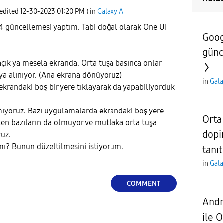
 edited
‎12-30-2023
01:20 PM
) in
Galaxy A
 güncellemesi yaptım. Tabi doğal olarak One UI
Goog
günc
çık ya mesela ekranda. Orta tuşa basınca onlar
ya alınıyor. (Ana ekrana dönüyoruz)
in
Gala
ekrandaki boş bir yere tıklayarak da yapabiliyorduk
ıyoruz. Bazı uygulamalarda ekrandaki boş yere
Orta
rken bazıların da olmuyor ve mutlaka orta tuşa
dopi
uz.
mı? Bunun düzeltilmesini istiyorum.
tanıt
in
Gala
COMMENT
Andr
ile 