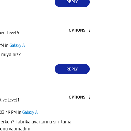
REPLY
OPTIONS
ert Level 5
PM
in
Galaxy A
 mıydınız?
REPLY
OPTIONS
tive Level 1
03:49 PM
in
Galaxy A
derken? Fabrika ayarlarına sıfırlama
z onu yapmadım.