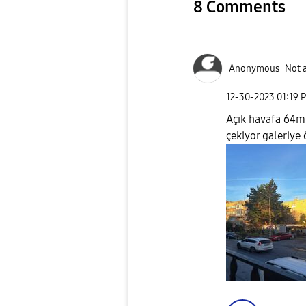
8 Comments
Anonymous
Not 
‎12-30-2023
01:19 
Açık havafa 64mp
çekiyor galeriye