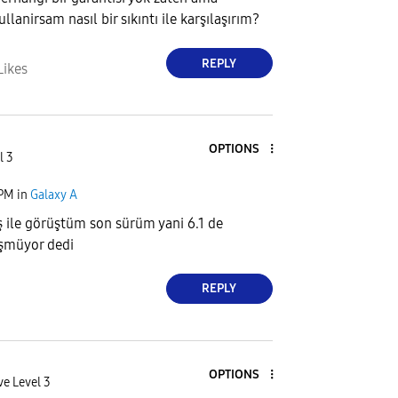
lanirsam nasıl bir sıkıntı ile karşılaşırım?
REPLY
Likes
OPTIONS
l 3
 PM
in
Galaxy A
ş ile görüştüm son sürüm yani 6.1 de
şmüyor dedi
REPLY
OPTIONS
ve Level 3