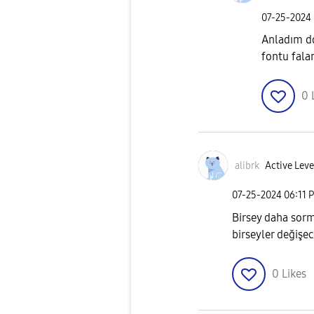
‎07-25-2024
Anladım do
fontu fala
0
alibrk
Active Leve
‎07-25-2024
06:11 
Birsey daha sorm
birseyler değişe
0
Likes