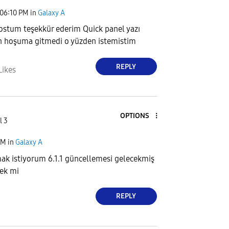
06:10 PM
in
Galaxy A
stum teşekkür ederim Quick panel yazı
n hoşuma gitmedi o yüzden istemistim
REPLY
Likes
OPTIONS
l 3
PM
in
Galaxy A
ak istiyorum 6.1.1 güncellemesi gelecekmiş
cek mi
REPLY