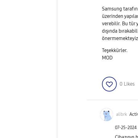
Samsung tarafın
üzerinden yapıla
verebilir. Bu tür
dışında bırakabili
önermemekteyiz
Teşekkürler.
MOD
0
Likes
alibrk
Acti
‎07-25-2024
Cihazının 