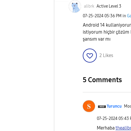
alibrk
Active Level 3
‎07-25-2024
05:36 PM
in
Ga
Android 14 kullaniyor
istiyorum hiçbir çözüm
şansım var mı
2
Likes
5 Comments
Turuncu
Mod
‎07-25-2024
05:43
Merhaba
thealib