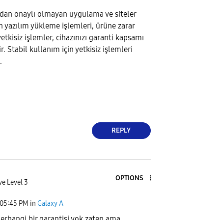
dan onaylı olmayan uygulama ve siteler
n yazılım yükleme işlemleri, ürüne zarar
 yetkisiz işlemler, cihazınızı garanti kapsamı
r. Stabil kullanım için yetkisiz işlemleri
.
REPLY
OPTIONS
ve Level 3
05:45 PM
in
Galaxy A
herhangi bir garantisi yok zaten ama