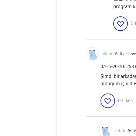
program kul
0
alibrk
Active Leve
‎07-25-2024
05:58
Şimdi bir arkada
olduğum için dü
0
Likes
alibrk
Acti