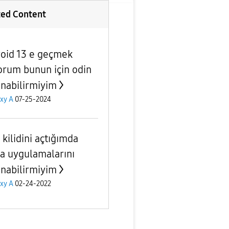
ted Content
oid 13 e geçmek
yorum bunun için odin
anabilirmiyim
xy A
07-25-2024
kilidini açtığımda
a uygulamalarını
anabilirmiyim
xy A
02-24-2022