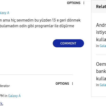
OPTIONS
Rela
laxy A
um ama hiç sevmedim bu yüzden 13 e geri dönmek
Andr
 bulamadım odin gibi programlar ile düşürme
isti
kull
COMMENT
in
Gala
Oem 
bank
kull
OPTIONS
in
Gala
erator
 PM
in
Galaxy A
rk
,