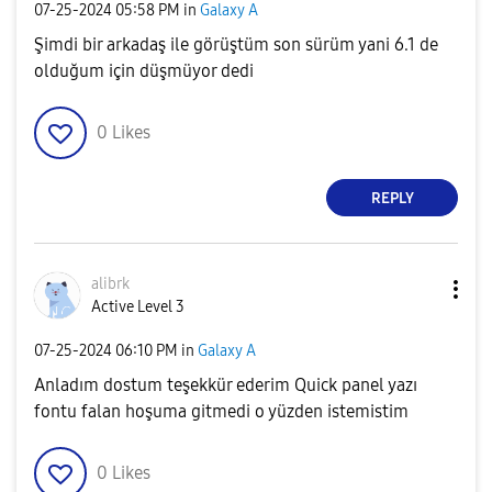
‎07-25-2024
05:58 PM
in
Galaxy A
Şimdi bir arkadaş ile görüştüm son sürüm yani 6.1 de
olduğum için düşmüyor dedi
0
Likes
REPLY
alibrk
Active Level 3
‎07-25-2024
06:10 PM
in
Galaxy A
Anladım dostum teşekkür ederim Quick panel yazı
fontu falan hoşuma gitmedi o yüzden istemistim
0
Likes