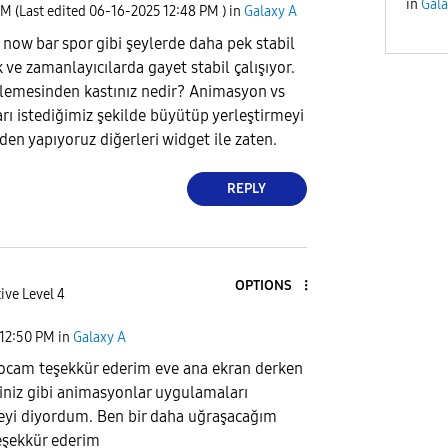
in
Gala
PM
(Last edited
‎06-16-2025
12:48 PM
) in
Galaxy A
now bar spor gibi şeylerde daha pek stabil
 ve zamanlayıcılarda gayet stabil çalışıyor.
lemesinden kastınız nedir? Animasyon vs
ı istediğimiz şekilde büyütüp yerleştirmeyi
den yapıyoruz diğerleri widget ile zaten.
REPLY
OPTIONS
ive Level 4
12:50 PM
in
Galaxy A
ocam teşekkür ederim eve ana ekran derken
ğiniz gibi animasyonlar uygulamaları
eyi diyordum. Ben bir daha uğraşacağım
teşekkür ederim