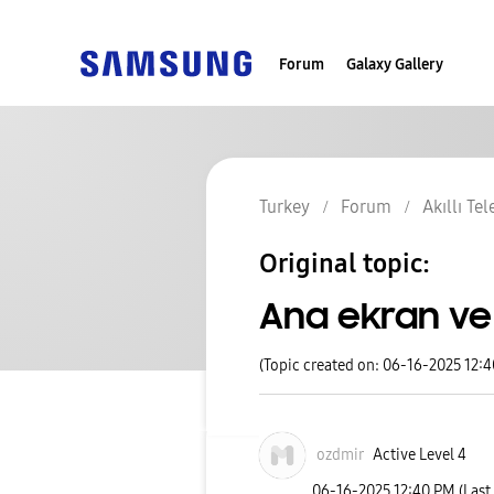
Forum
Galaxy Gallery
Turkey
Forum
Akıllı Te
Original topic:
Ana ekran ve
(Topic created on: 06-16-2025 12:
ozdmir
Active Level 4
‎06-16-2025
12:40 PM
(Last