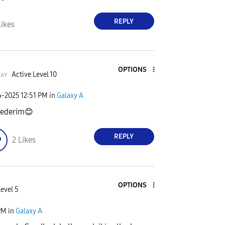
REPLY
Likes
OPTIONS
ᴋᴀʏ
Active Level 10
6-2025
12:51 PM
in
Galaxy A
 ederim
😊
REPLY
2
Likes
OPTIONS
evel 5
PM
in
Galaxy A