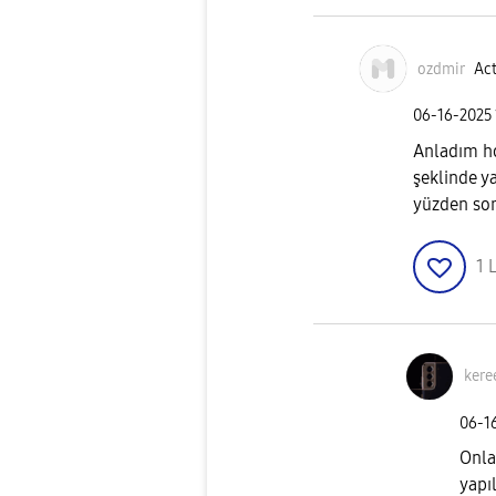
ozdmir
Act
‎06-16-2025
Anladım h
şeklinde y
yüzden s
1
L
ker
‎06-1
Onlar
yapı