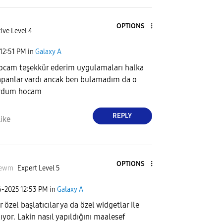
OPTIONS
ive Level 4
12:51 PM
in
Galaxy A
ocam teşekkür ederim uygulamaları halka
apanlar vardı ancak ben bulamadım da o
ordum hocam
REPLY
ike
OPTIONS
eewm
Expert Level 5
6-2025
12:53 PM
in
Galaxy A
 özel başlatıcılar ya da özel widgetlar ile
lıyor. Lakin nasıl yapıldığını maalesef