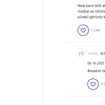
Now barın kilit 
modlar ve rütinl
sürekli görünür 
1
Like
ozdmir
Act
‎06-16-2025
Anladım t
0