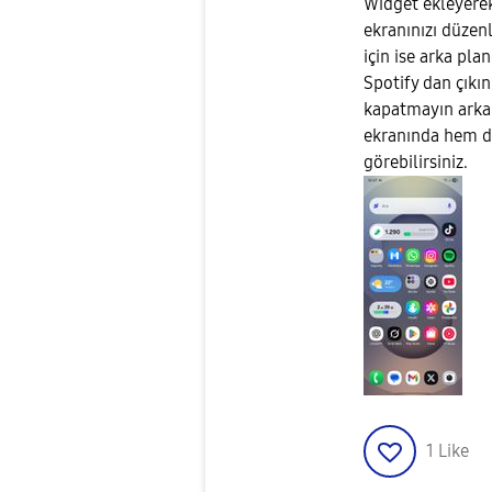
Widget ekleyerek
ekranınızı düzenl
için ise arka pla
Spotify dan çıkı
kapatmayın arka 
ekranında hem de
görebilirsiniz.
1
Like