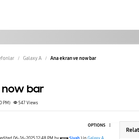
lefonlar
Galaxy A
Ana ekran ve now bar
 now bar
40 PM)
547
Views
OPTIONS
Rela
 edited
‎06-16-2025
12:48 PM
by
Siyah
) in
Galaxy A