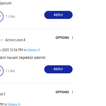
iyorum
REPLY
1
Like
OPTIONS
ir
Active Level 4
6-2025
12:56 PM
in
Galaxy A
dım hocam teşekkür ederim
REPLY
1
Like
OPTIONS
el 5
 PM
in
Galaxy A