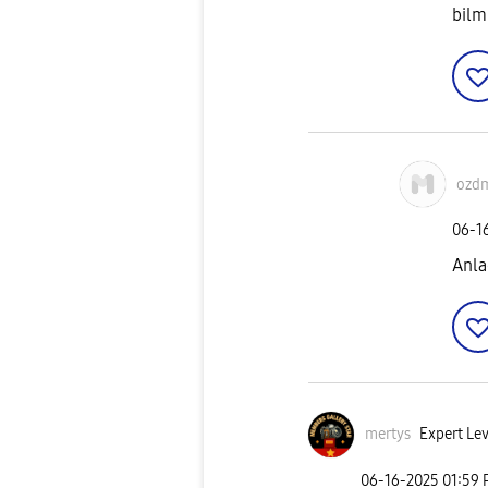
bilm
ozdm
‎06-1
Anla
mertys
Expert Lev
‎06-16-2025
01:59