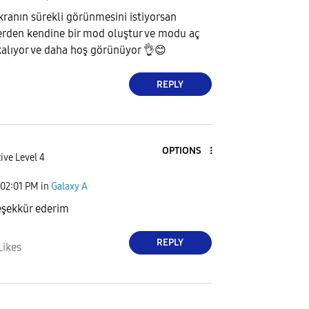
ekranın sürekli görünmesini istiyorsan
erden kendine bir mod oluştur ve modu aç
kalıyor ve daha hoş görünüyor
👌
😊
REPLY
OPTIONS
ive Level 4
02:01 PM
in
Galaxy A
eşekkür ederim
REPLY
Likes