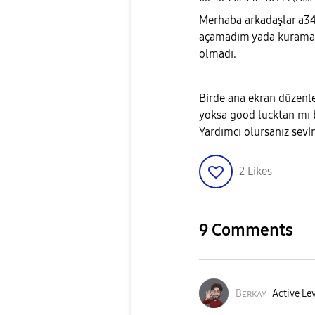
Merhaba arkadaşlar a34
açamadım yada kuramad
olmadı.
Birde ana ekran düzenle
yoksa good lucktan mı 
Yardımcı olursanız sevi
2
Likes
9 Comments
Bᴇʀᴋᴀʏ
Active Lev