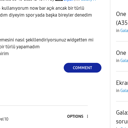
 kullanıyorum now bar açık ancak bir türlü
One 
ım diyeyim spor yada başka bireyler denedim
(A35
in
Gala
mesini nasıl şekillendiriyorsunuz widgetten mi
bir türlü yapamadım
One 
nirim
in
Gala
COMMENT
Ekra
in
Gala
Gala
OPTIONS
el 10
soru