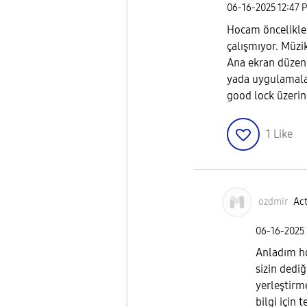
‎06-16-2025
12:47 
Hocam öncelikle 
çalışmıyor. Müzik
Ana ekran düzen
yada uygulamalar
good lock üzerin
1
Like
ozdmir
Act
‎06-16-2025
Anladım h
sizin dedi
yerleştirm
bilgi için 