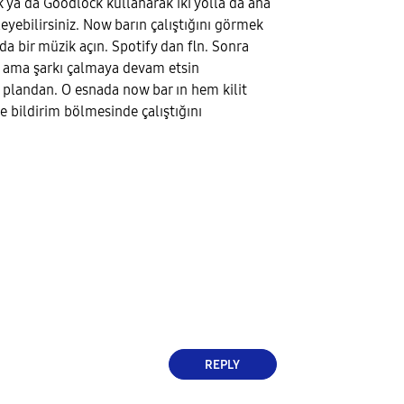
 ya da Goodlock kullanarak iki yolla da ana
eyebilirsiniz. Now barın çalıştığını görmek
nda bir müzik açın. Spotify dan fln. Sonra
n ama şarkı çalmaya devam etsin
plandan. O esnada now bar ın hem kilit
 bildirim bölmesinde çalıştığını
REPLY