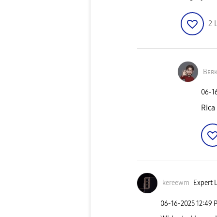
2
Bᴇʀ
‎06-1
Rica
kereewm
Expert L
‎06-16-2025
12:49 