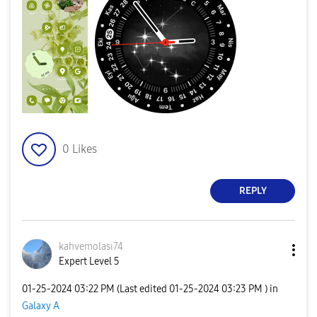
0
Likes
REPLY
kahvemolası74
Expert Level 5
‎01-25-2024
03:22 PM
(Last edited
‎01-25-2024
03:23 PM
) in
Galaxy A