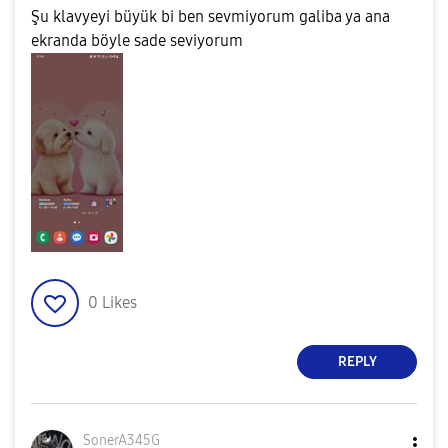
Şu klavyeyi büyük bi ben sevmiyorum galiba ya ana
ekranda böyle sade seviyorum
0
Likes
REPLY
SonerA345G