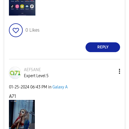
0
Likes
REPLY
AEFSANE
Expert Level 5
‎01-25-2024
06:43 PM
in
Galaxy A
A71