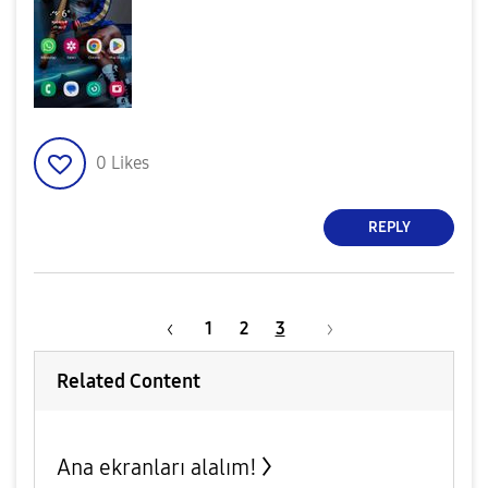
0
Likes
REPLY
1
2
3
Related Content
Ana ekranları alalım!