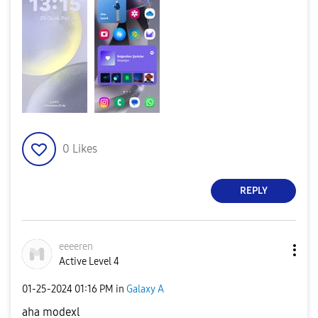
0
Likes
REPLY
eeeeren
Active Level 4
‎01-25-2024
01:16 PM
in
Galaxy A
aha modexl