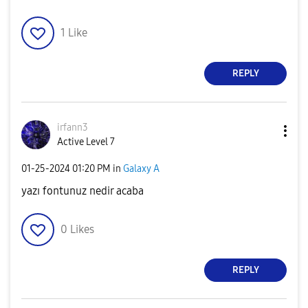
1
Like
REPLY
irfann3
Active Level 7
‎01-25-2024
01:20 PM
in
Galaxy A
yazı fontunuz nedir acaba
0
Likes
REPLY