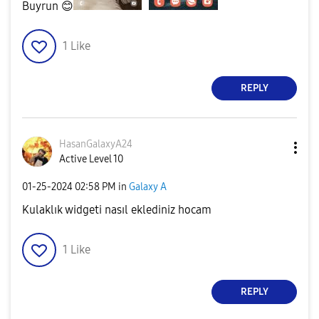
Buyrun
😊
1
Like
REPLY
HasanGalaxyA24
Active Level 10
‎01-25-2024
02:58 PM
in
Galaxy A
Kulaklık widgeti nasıl eklediniz hocam
1
Like
REPLY