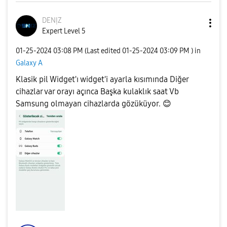
DENỊZ
Expert Level 5
‎01-25-2024
03:08 PM
(Last edited
‎01-25-2024
03:09 PM
) in
Galaxy A
Klasik pil Widget'ı widget'i ayarla kısımında Diğer
cihazlar var orayı açınca Başka kulaklık saat Vb
Samsung olmayan cihazlarda gözüküyor.
😊