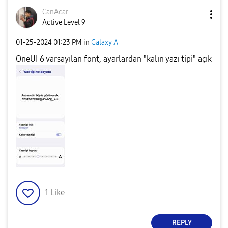
CanAcar
Active Level 9
‎01-25-2024
01:23 PM
in
Galaxy A
OneUI 6 varsayılan font, ayarlardan "kalın yazı tipi" açık
1
Like
REPLY