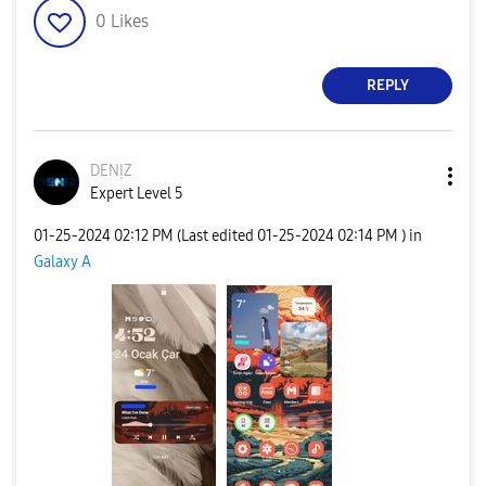
0
Likes
REPLY
DENỊZ
Expert Level 5
‎01-25-2024
02:12 PM
(Last edited
‎01-25-2024
02:14 PM
) in
Galaxy A